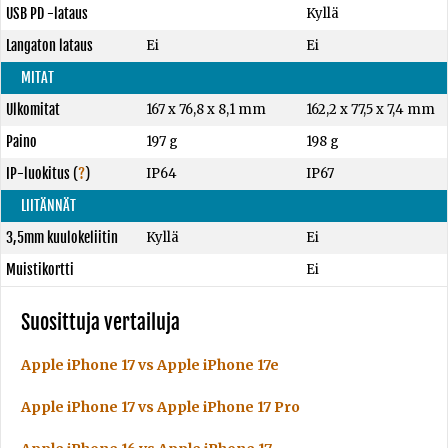
USB PD -lataus
Kyllä
Langaton lataus
Ei
Ei
MITAT
Ulkomitat
167 x 76,8 x 8,1 mm
162,2 x 77,5 x 7,4 mm
Paino
197 g
198 g
IP-luokitus
(
?
)
IP64
IP67
LIITÄNNÄT
3,5mm kuulokeliitin
Kyllä
Ei
Muistikortti
Ei
Suosittuja vertailuja
Apple iPhone 17 vs Apple iPhone 17e
Apple iPhone 17 vs Apple iPhone 17 Pro