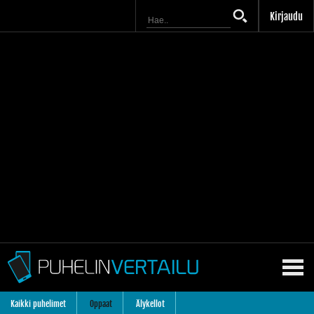
Kirjaudu
Kaikki puhelimet
Oppaat
Älykellot