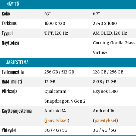
NÄYTTÖ
Koko
6,7"
6,7"
Tarkkuus
1600 x 720
2340 x 1080
Tyyppi
TFT, 120 Hz
AM OLED, 120 Hz
Näyttölasi
Corning Gorilla Glass
Victus+
JÄRJESTELMÄ
Tallennustila
256 GB
/
512 GB
128 GB
/
256 GB
RAM-muisti
12 GB
8 GB
/
12 GB
Piirisarja
Qualcomm
Exynos 1580
Snapdragon 4 Gen 2
Käyttöjärjestelmä
Android 14
Android 16
(
päivitykset
)
(
päivitykset
)
Yhteydet
3G / 4G / 5G
3G / 4G / 5G