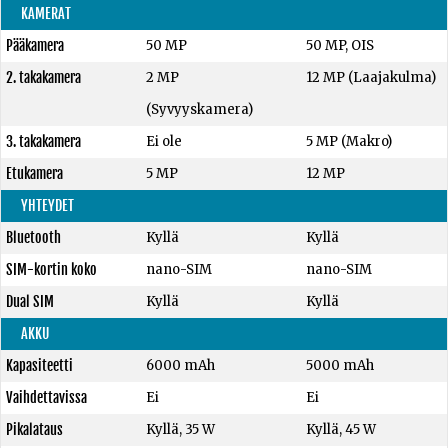
KAMERAT
Pääkamera
50 MP
50 MP, OIS
2. takakamera
2 MP
12 MP (Laajakulma)
(Syvyyskamera)
3. takakamera
Ei ole
5 MP (Makro)
Etukamera
5 MP
12 MP
YHTEYDET
Bluetooth
Kyllä
Kyllä
SIM-kortin koko
nano-SIM
nano-SIM
Dual SIM
Kyllä
Kyllä
AKKU
Kapasiteetti
6000 mAh
5000 mAh
Vaihdettavissa
Ei
Ei
Pikalataus
Kyllä, 35 W
Kyllä, 45 W