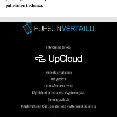
puhelinten tiedoissa.
Yhteytemme tarjoaa:
Mainosta sivuillamme
Ota yhteyttä
Tietoa AfterDawn Oy:stä
Käyttöehdot ja tietoa yksityisyydensuojasta
Tietosuojaseloste
Puhelinvertailun logot ja materiaalin käyttö markkinoinnissa