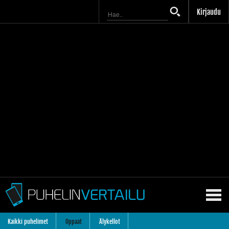
Kirjaudu
Kaikki puhelimet
Oppaat
Älykellot