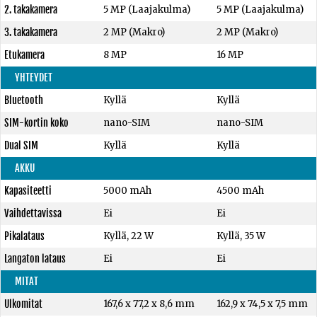
2. takakamera
5 MP (Laajakulma)
5 MP (Laajakulma)
3. takakamera
2 MP (Makro)
2 MP (Makro)
Etukamera
8 MP
16 MP
YHTEYDET
Bluetooth
Kyllä
Kyllä
SIM-kortin koko
nano-SIM
nano-SIM
Dual SIM
Kyllä
Kyllä
AKKU
Kapasiteetti
5000 mAh
4500 mAh
Vaihdettavissa
Ei
Ei
Pikalataus
Kyllä, 22 W
Kyllä, 35 W
Langaton lataus
Ei
Ei
MITAT
Ulkomitat
167,6 x 77,2 x 8,6 mm
162,9 x 74,5 x 7,5 mm