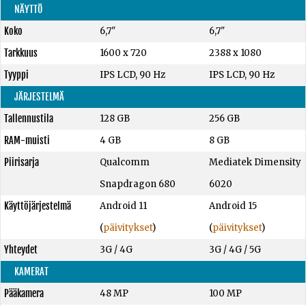
NÄYTTÖ
Koko
6,7"
6,7"
Tarkkuus
1600 x 720
2388 x 1080
Tyyppi
IPS LCD, 90 Hz
IPS LCD, 90 Hz
JÄRJESTELMÄ
Tallennustila
128 GB
256 GB
RAM-muisti
4 GB
8 GB
Piirisarja
Qualcomm
Mediatek Dimensity
Snapdragon 680
6020
Käyttöjärjestelmä
Android 11
Android 15
(
päivitykset
)
(
päivitykset
)
Yhteydet
3G / 4G
3G / 4G / 5G
KAMERAT
Pääkamera
48 MP
100 MP