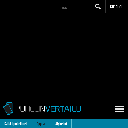
Kirjaudu
Kaikki puhelimet
Oppaat
Älykellot