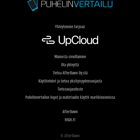
Yhteytemme tarjoaa:
Mainosta sivuillamme
Ota yhteyttä
Tietoa AfterDawn Oy:stä
Käyttöehdot ja tietoa yksityisyydensuojasta
Tietosuojaseloste
Puhelinvertailun logot ja materiaalin käyttö markkinoinnissa
AfterDawn
HIGH.FI
© AfterDawn