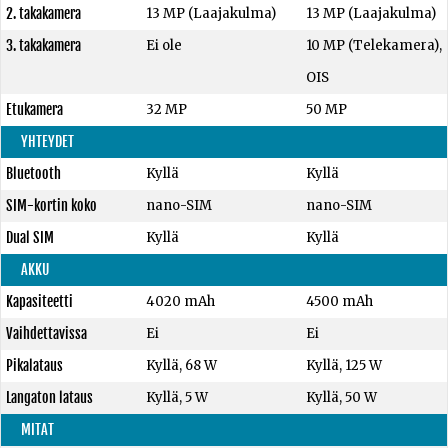
2. takakamera
13 MP (Laajakulma)
13 MP (Laajakulma)
3. takakamera
Ei ole
10 MP (Telekamera),
OIS
Etukamera
32 MP
50 MP
YHTEYDET
Bluetooth
Kyllä
Kyllä
SIM-kortin koko
nano-SIM
nano-SIM
Dual SIM
Kyllä
Kyllä
AKKU
Kapasiteetti
4020 mAh
4500 mAh
Vaihdettavissa
Ei
Ei
Pikalataus
Kyllä, 68 W
Kyllä, 125 W
Langaton lataus
Kyllä, 5 W
Kyllä, 50 W
MITAT