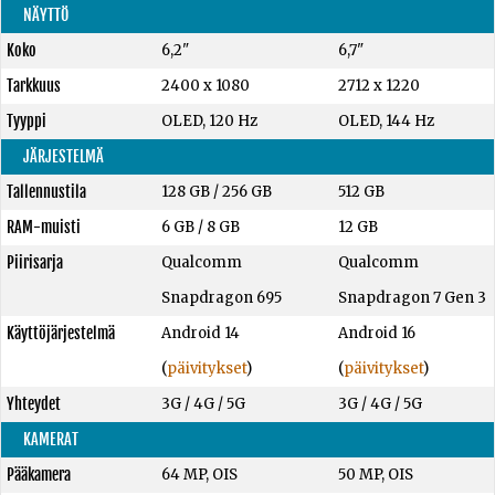
NÄYTTÖ
Koko
6,2"
6,7"
Tarkkuus
2400 x 1080
2712 x 1220
Tyyppi
OLED, 120 Hz
OLED, 144 Hz
JÄRJESTELMÄ
Tallennustila
128 GB
/
256 GB
512 GB
RAM-muisti
6 GB
/
8 GB
12 GB
Piirisarja
Qualcomm
Qualcomm
Snapdragon 695
Snapdragon 7 Gen 3
Käyttöjärjestelmä
Android 14
Android 16
(
päivitykset
)
(
päivitykset
)
Yhteydet
3G / 4G / 5G
3G / 4G / 5G
KAMERAT
Pääkamera
64 MP, OIS
50 MP, OIS