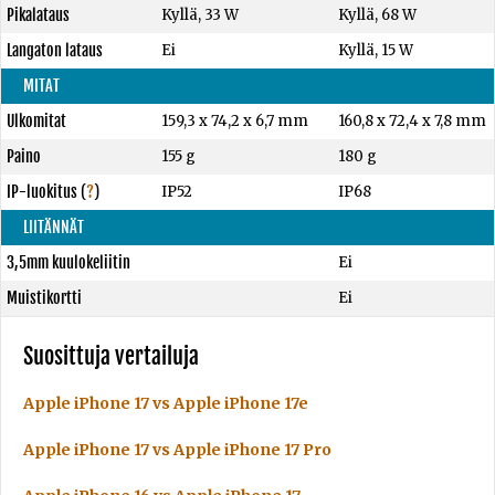
Pikalataus
Kyllä, 33 W
Kyllä, 68 W
Langaton lataus
Ei
Kyllä, 15 W
MITAT
Ulkomitat
159,3 x 74,2 x 6,7 mm
160,8 x 72,4 x 7,8 mm
Paino
155 g
180 g
IP-luokitus
(
?
)
IP52
IP68
LIITÄNNÄT
3,5mm kuulokeliitin
Ei
Muistikortti
Ei
Suosittuja vertailuja
Apple iPhone 17 vs Apple iPhone 17e
Apple iPhone 17 vs Apple iPhone 17 Pro