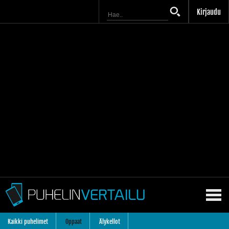
Kirjaudu
Kaikki puhelimet
Oppaat
Älykellot