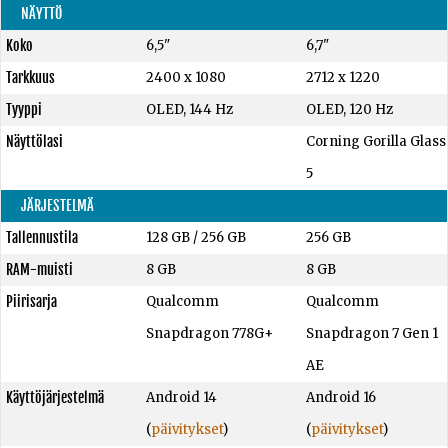
NÄYTTÖ
Koko
6,5"
6,7"
Tarkkuus
2400 x 1080
2712 x 1220
Tyyppi
OLED, 144 Hz
OLED, 120 Hz
Näyttölasi
Corning Gorilla Glass
5
JÄRJESTELMÄ
Tallennustila
128 GB
/
256 GB
256 GB
RAM-muisti
8 GB
8 GB
Piirisarja
Qualcomm
Qualcomm
Snapdragon 778G+
Snapdragon 7 Gen 1
AE
Käyttöjärjestelmä
Android 14
Android 16
(
päivitykset
)
(
päivitykset
)