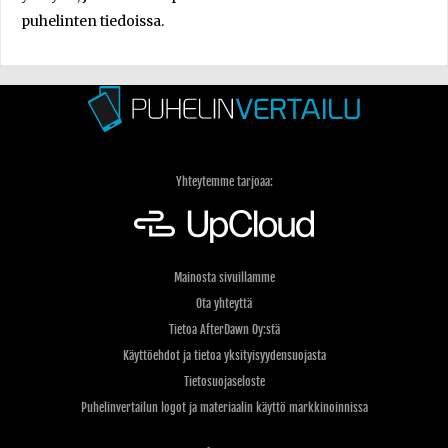
puhelinten tiedoissa.
Yhteytemme tarjoaa:
Mainosta sivuillamme
Ota yhteyttä
Tietoa AfterDawn Oy:stä
Käyttöehdot ja tietoa yksityisyydensuojasta
Tietosuojaseloste
Puhelinvertailun logot ja materiaalin käyttö markkinoinnissa