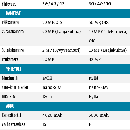
Yhteydet
3G / 4G / 5G
3G / 4G / 5G
KAMERAT
Pääkamera
50 MP, OIS
50 MP, OIS
2. takakamera
50 MP (Laajakulma)
10 MP (Telekamera),
OIS
3. takakamera
2 MP (Syvyysanturi)
13 MP (Laajakulma)
Etukamera
32 MP
32 MP
YHTEYDET
Bluetooth
Kyllä
Kyllä
SIM-kortin koko
nano-SIM
nano-SIM
Dual SIM
Kyllä
Kyllä
AKKU
Kapasiteetti
4020 mAh
5000 mAh
Vaihdettavissa
Ei
Ei