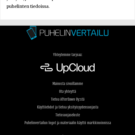
puhelinten tiedoissa.
Yhteytemme tarjoaa:
Mainosta sivuillamme
Ota yhteyttä
Tietoa AfterDawn Oy:stä
Käyttöehdot ja tietoa yksityisyydensuojasta
Tietosuojaseloste
Puhelinvertailun logot ja materiaalin käyttö markkinoinnissa