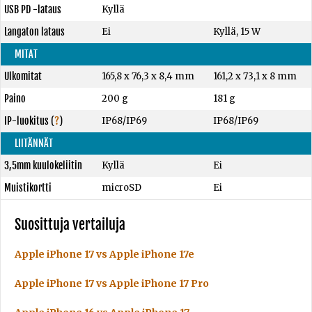
USB PD -lataus
Kyllä
Langaton lataus
Ei
Kyllä, 15 W
MITAT
Ulkomitat
165,8 x 76,3 x 8,4 mm
161,2 x 73,1 x 8 mm
Paino
200 g
181 g
IP-luokitus
(
?
)
IP68/IP69
IP68/IP69
LIITÄNNÄT
3,5mm kuulokeliitin
Kyllä
Ei
Muistikortti
microSD
Ei
Suosittuja vertailuja
Apple iPhone 17 vs Apple iPhone 17e
Apple iPhone 17 vs Apple iPhone 17 Pro