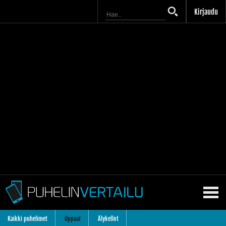
Kirjaudu
Kaikki puhelimet
Oppaat
Älykellot