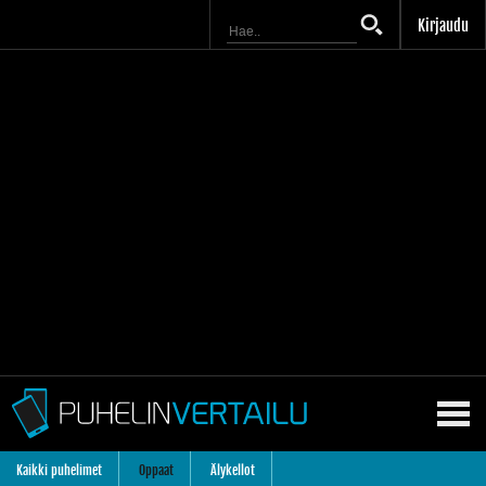
Kirjaudu
Kaikki puhelimet
Oppaat
Älykellot