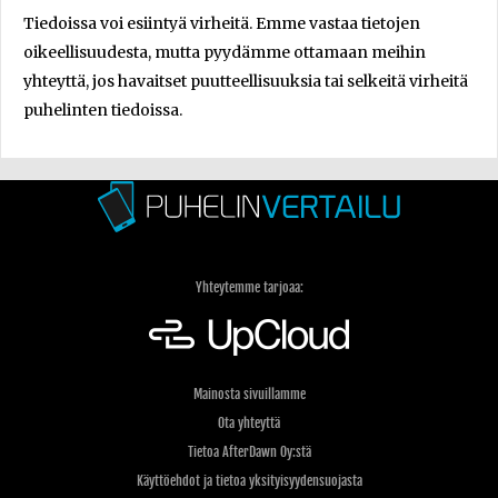
Tiedoissa voi esiintyä virheitä. Emme vastaa tietojen
oikeellisuudesta, mutta pyydämme ottamaan meihin
yhteyttä, jos havaitset puutteellisuuksia tai selkeitä virheitä
puhelinten tiedoissa.
Yhteytemme tarjoaa:
Mainosta sivuillamme
Ota yhteyttä
Tietoa AfterDawn Oy:stä
Käyttöehdot ja tietoa yksityisyydensuojasta