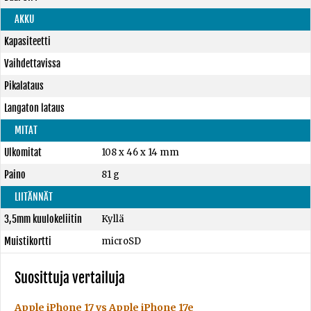
AKKU
Kapasiteetti
Vaihdettavissa
Pikalataus
Langaton lataus
MITAT
Ulkomitat
108 x 46 x 14 mm
Paino
81 g
LIITÄNNÄT
3,5mm kuulokeliitin
Kyllä
Muistikortti
microSD
Suosittuja vertailuja
Apple iPhone 17 vs Apple iPhone 17e