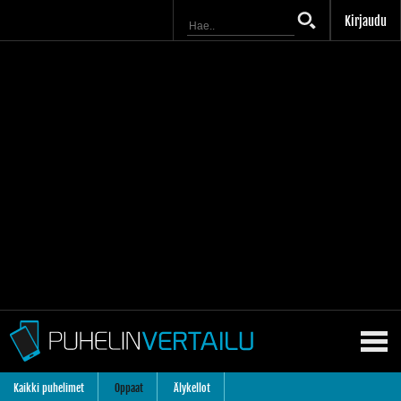
Kirjaudu
Kaikki puhelimet
Oppaat
Älykellot