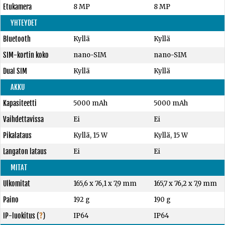
Etukamera
8 MP
8 MP
YHTEYDET
Bluetooth
Kyllä
Kyllä
SIM-kortin koko
nano-SIM
nano-SIM
Dual SIM
Kyllä
Kyllä
AKKU
Kapasiteetti
5000 mAh
5000 mAh
Vaihdettavissa
Ei
Ei
Pikalataus
Kyllä, 15 W
Kyllä, 15 W
Langaton lataus
Ei
Ei
MITAT
Ulkomitat
165,6 x 76,1 x 7,9 mm
165,7 x 76,2 x 7,9 mm
Paino
192 g
190 g
IP-luokitus
(
?
)
IP64
IP64