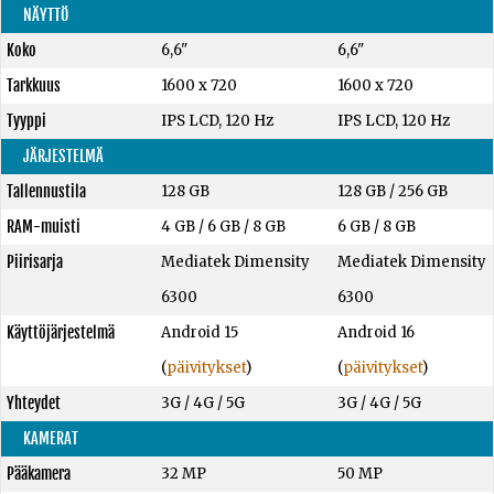
NÄYTTÖ
Koko
6,6"
6,6"
Tarkkuus
1600 x 720
1600 x 720
Tyyppi
IPS LCD, 120 Hz
IPS LCD, 120 Hz
JÄRJESTELMÄ
Tallennustila
128 GB
128 GB
/
256 GB
RAM-muisti
4 GB
/
6 GB
/
8 GB
6 GB
/
8 GB
Piirisarja
Mediatek Dimensity
Mediatek Dimensity
6300
6300
Käyttöjärjestelmä
Android 15
Android 16
(
päivitykset
)
(
päivitykset
)
Yhteydet
3G / 4G / 5G
3G / 4G / 5G
KAMERAT
Pääkamera
32 MP
50 MP