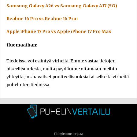
Samsung Galaxy A26 vs Samsung Galaxy A17 (5G)
Realme 16 Pro vs Realme 16 Pro+
Apple iPhone 17 Pro vs Apple iPhone 17 Pro Max
Huomaathan:
Tiedoissa voi esiintyä virheitä. Emme vastaa tietojen
oikeellisuudesta, mutta pyydämme ottamaan meihin
yhteyttä, jos havaitset puutteellisuuksia tai selkeitä virheitä
puhelinten tiedoissa.
Yhteytemme tarjoaa: