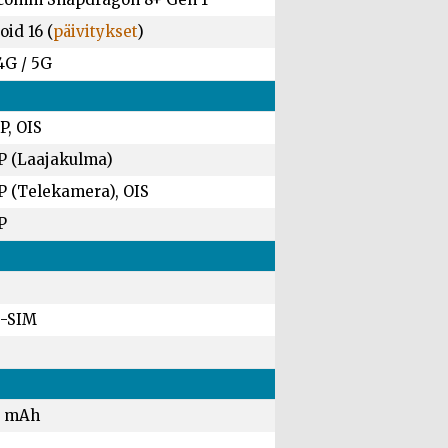
id 16 (
päivitykset
)
4G / 5G
P, OIS
P (Laajakulma)
P (Telekamera), OIS
P
-SIM
0 mAh