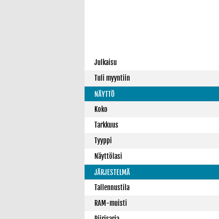
Julkaisu
Tuli myyntiin
NÄYTTÖ
Koko
Tarkkuus
Tyyppi
Näyttölasi
JÄRJESTELMÄ
Tallennustila
RAM-muisti
Piirisarja