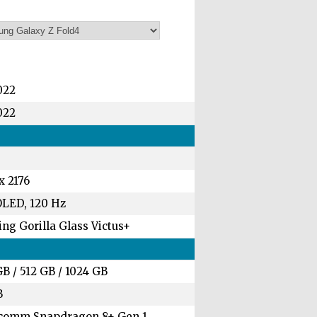
022
022
x 2176
LED, 120 Hz
ng Gorilla Glass Victus+
GB
/
512 GB
/
1024 GB
B
comm Snapdragon 8+ Gen 1