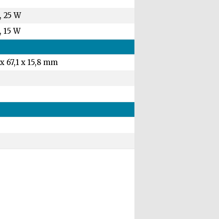
, 25 W
, 15 W
 x 67,1 x 15,8 mm
g