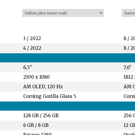
3 / 2022
8 / 2
4 / 2022
8 / 2
6,5"
7,6"
2300 x 1080
1812 
AM OLED, 120 Hz
AM O
Corning Gorilla Glass 5
Corni
128 GB
/
256 GB
256 
6 GB
/
8 GB
12 G
Exynos 1280
Qual