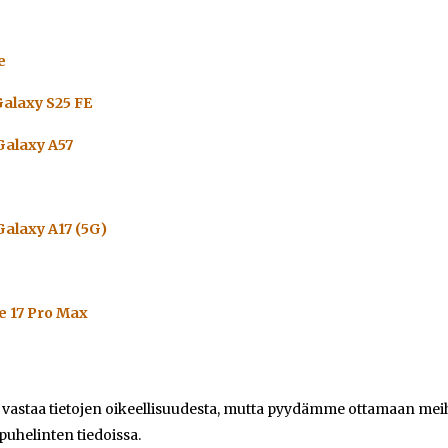
e
alaxy S25 FE
alaxy A57
alaxy A17 (5G)
e 17 Pro Max
e vastaa tietojen oikeellisuudesta, mutta pyydämme ottamaan meihi
 puhelinten tiedoissa.