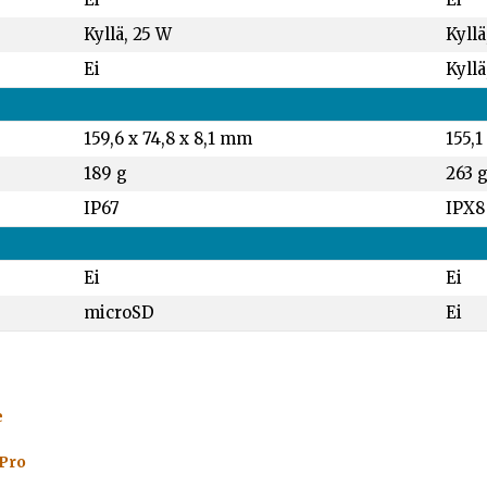
Kyllä, 25 W
Kyllä
Ei
Kyllä
159,6 x 74,8 x 8,1 mm
155,1
189 g
263 
IP67
IPX8
Ei
Ei
microSD
Ei
e
 Pro