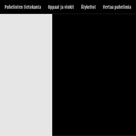
Puhelinten tietokanta
Oppaat ja vinkit
Älykellot
Vertaa puhelimia