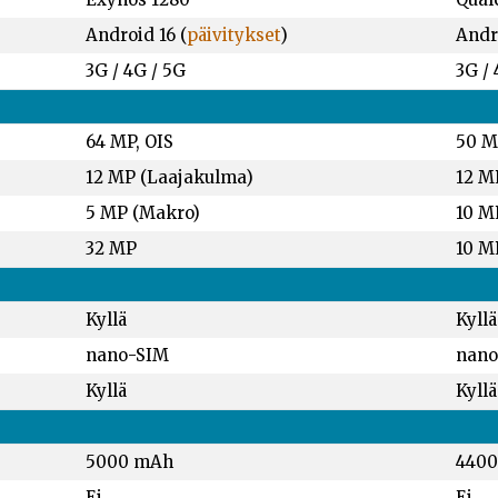
Android 16 (
päivitykset
)
Andro
3G / 4G / 5G
3G / 
64 MP, OIS
50 M
12 MP (Laajakulma)
12 M
5 MP (Makro)
10 M
32 MP
10 M
Kyllä
Kyllä
nano-SIM
nano
Kyllä
Kyllä
5000 mAh
440
Ei
Ei