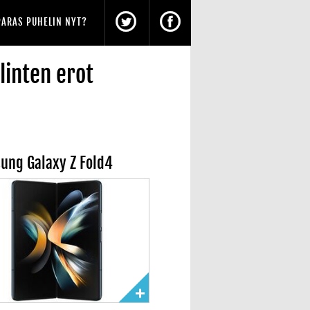
PARAS PUHELIN NYT?
inten erot
ung Galaxy Z Fold4