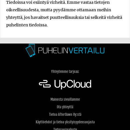
Tiedoissa voi esiintyä virheitä. Emme vastaa tietojen
oikeellisuudesta, mutta pyydämme ottamaan meihin
yhteyttä, jos havaitset puutteellisuuksia tai selkeitä virheitä
puhelinten tiedoissa.
Yhteytemme tarjoaa:
Mainosta sivuillamme
Ota yhteyttä
Tietoa AfterDawn Oy:stä
Käyttöehdot ja tietoa yksityisyydensuojasta
Tietosuojaseloste