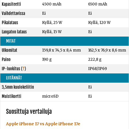
Kapasiteetti
4500 mAh
6500 mAh
Vaihdettavissa
Ei
Ei
Pikalataus
Kyllä, 25 W
Kyllä, 120 W
Langaton lataus
Kyllä, 15 W
Ei
MITAT
Ulkomitat
159,8 x 74,5 x 8,4 mm
162,5 x 76,9 x 8,6 mm
Paino
190 g
222,8 g
IP-luokitus
(
?
)
IP68/IP69
LIITÄNNÄT
3,5mm kuulokeliitin
Ei
Muistikortti
microSD
Ei
Suosittuja vertailuja
Apple iPhone 17 vs Apple iPhone 17e