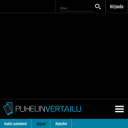
Kirjaudu
Kaikki puhelimet
Oppaat
Älykellot