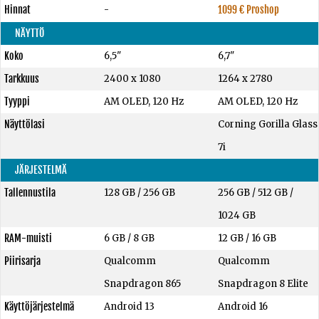
Hinnat
-
1099 € Proshop
NÄYTTÖ
Koko
6,5"
6,7"
Tarkkuus
2400 x 1080
1264 x 2780
Tyyppi
AM OLED, 120 Hz
AM OLED, 120 Hz
Näyttölasi
Corning Gorilla Glass
7i
JÄRJESTELMÄ
Tallennustila
128 GB
/
256 GB
256 GB
/
512 GB
/
1024 GB
RAM-muisti
6 GB
/
8 GB
12 GB
/
16 GB
Piirisarja
Qualcomm
Qualcomm
Snapdragon 865
Snapdragon 8 Elite
Käyttöjärjestelmä
Android 13
Android 16