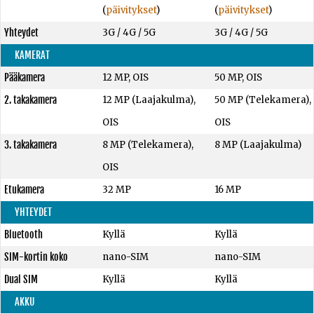
(
päivitykset
)
(
päivitykset
)
Yhteydet
3G / 4G / 5G
3G / 4G / 5G
KAMERAT
Pääkamera
12 MP, OIS
50 MP, OIS
2. takakamera
12 MP (Laajakulma),
50 MP (Telekamera),
OIS
OIS
3. takakamera
8 MP (Telekamera),
8 MP (Laajakulma)
OIS
Etukamera
32 MP
16 MP
YHTEYDET
Bluetooth
Kyllä
Kyllä
SIM-kortin koko
nano-SIM
nano-SIM
Dual SIM
Kyllä
Kyllä
AKKU