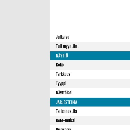
Julkaisu
Tuli myyntiin
NÄYTTÖ
Koko
Tarkkuus
Tyyppi
Näyttölasi
JÄRJESTELMÄ
Tallennustila
RAM-muisti
Piirisarja