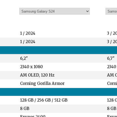
1 / 2024
3 / 2
1 / 2024
3 / 2
6,2"
6,7"
2340 x 1080
2340
AM OLED, 120 Hz
AM O
Corning Gorilla Armor
Corni
128 GB
/
256 GB
/
512 GB
128 
8 GB
8 GB
Exynos 2400
Exyn