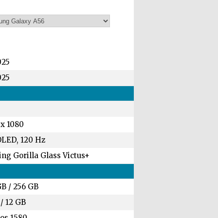
025
025
 x 1080
LED, 120 Hz
ng Gorilla Glass Victus+
GB
/
256 GB
/
12 GB
os 1580