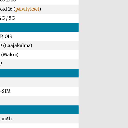
id 16 (
päivitykset
)
4G / 5G
P, OIS
P (Laajakulma)
 (Makro)
P
-SIM
0 mAh