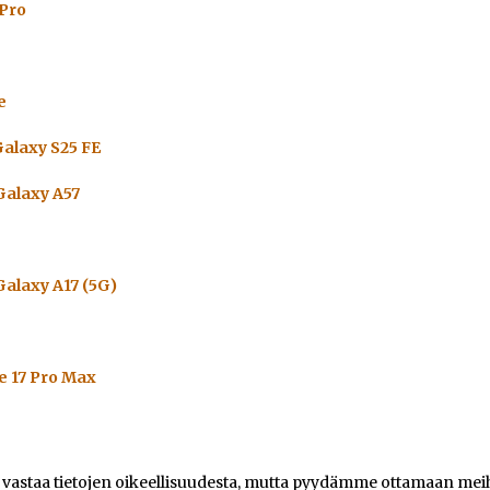
 Pro
e
alaxy S25 FE
alaxy A57
alaxy A17 (5G)
e 17 Pro Max
e vastaa tietojen oikeellisuudesta, mutta pyydämme ottamaan meihi