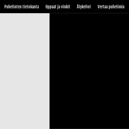
Puhelinten tietokanta
Oppaat ja vinkit
Älykellot
Vertaa puhelimia