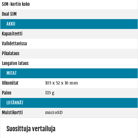
SIM-kortin koko
Dual SIM
AKKU
Kapasiteetti
Vaihdettavissa
Pikalataus
Langaton lataus
MITAT
Ulkomitat
103 x 52 x 16 mm
Paino
115 g
LIITÄNNÄT
Muistikortti
microSD
Suosittuja vertailuja