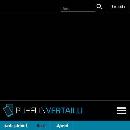
Kirjaudu
Kaikki puhelimet
Oppaat
Älykellot