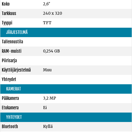
Koko
2,6"
Tarkkuus
240 x 320
Tyyppi
TFT
JÄRJESTELMÄ
Tallennustila
RAM-muisti
0,254 GB
Piirisarja
Käyttöjärjestelmä
Muu
Yhteydet
KAMERAT
Pääkamera
3,2 MP
Etukamera
Ei
YHTEYDET
Bluetooth
Kyllä