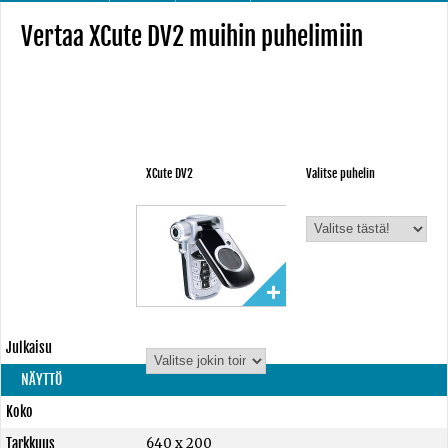
Vertaa XCute DV2 muihin puhelimiin
XCute DV2
Valitse puhelin
Julkaisu
NÄYTTÖ
Koko
Tarkkuus
640 x 200