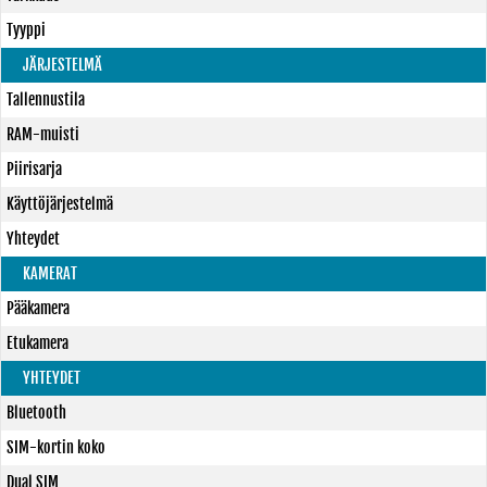
Tyyppi
JÄRJESTELMÄ
Tallennustila
RAM-muisti
Piirisarja
Käyttöjärjestelmä
Yhteydet
KAMERAT
Pääkamera
Etukamera
YHTEYDET
Bluetooth
SIM-kortin koko
Dual SIM