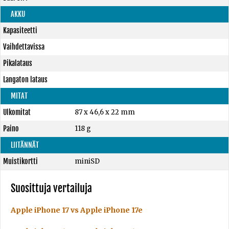
AKKU
Kapasiteetti
Vaihdettavissa
Pikalataus
Langaton lataus
MITAT
Ulkomitat
87 x 46,6 x 22 mm
Paino
118 g
LIITÄNNÄT
Muistikortti
miniSD
Suosittuja vertailuja
Apple iPhone 17 vs Apple iPhone 17e