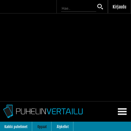
Kirjaudu
Kaikki puhelimet
Oppaat
Älykellot