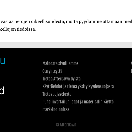
e vastaa tietojen oikeellisuudesta, mutta pyydämme ottamaan meihi
kellojen tiedoissa.
Mainosta sivuillamme
Ota yhteyttä
Tietoa AfterDawn Oy:stä
Käyttöehdot ja tietoa yksityisyydensuojasta
Tietosuojaseloste
Puhelinvertailun logot ja materiaalin käyttö
markkinoinnissa
© AfterDawn