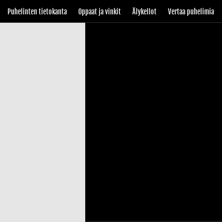
Puhelinten tietokanta
Oppaat ja vinkit
Älykellot
Vertaa puhelimia