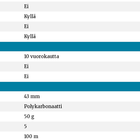
Ei
Kyllä
Ei
Kyllä
10 vuorokautta
Ei
Ei
43 mm
Polykarbonaatti
50 g
5
100 m