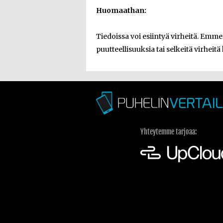
Huomaathan:
Tiedoissa voi esiintyä virheitä. Emm
puutteellisuuksia tai selkeitä virheitä 
Yhteytemme tarjoaa: