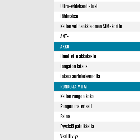
Ultra-wideband -tuki
Lähimaksu
Kellon voi hankkia oman SIM-kortin
ANT+
AKKU
Ilmoitettu akkukesto
Langaton lataus
Lataus aurinkokennolla
RUNKO JA MITAT
Kellon rungon koko
Rungon materiaali
Paino
Fyysisiä painikkeita
Vesitiiviys