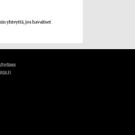
n yhteyttä, jos havaitset
AfterDawn
HIGH.FI