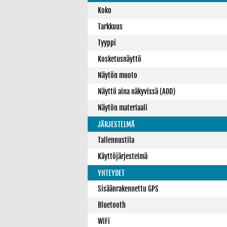
Koko
Tarkkuus
Tyyppi
Kosketusnäyttö
Näytön muoto
Näyttö aina näkyvissä (AOD)
Näytön materiaali
JÄRJESTELMÄ
Tallennustila
Käyttöjärjestelmä
YHTEYDET
Sisäänrakennettu GPS
Bluetooth
WiFi