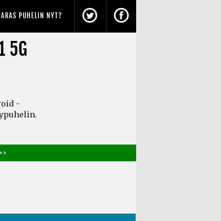
PARAS PUHELIN NYT?
1 5G
oid -
lypuhelin.
> >