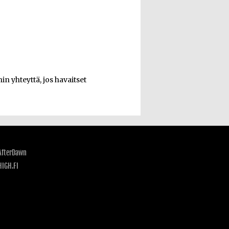
n yhteyttä, jos havaitset
AfterDawn
HIGH.FI