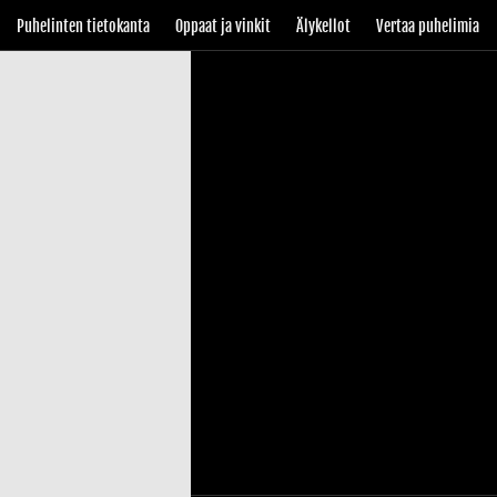
Puhelinten tietokanta
Oppaat ja vinkit
Älykellot
Vertaa puhelimia