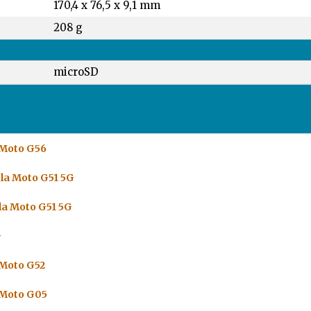
170,4 x 76,5 x 9,1 mm
208 g
microSD
 Moto G56
la Moto G51 5G
la Moto G51 5G
G
 Moto G52
 Moto G05