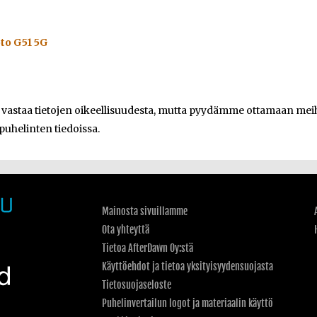
to G51 5G
e vastaa tietojen oikeellisuudesta, mutta pyydämme ottamaan meihi
 puhelinten tiedoissa.
Mainosta sivuillamme
Ota yhteyttä
Tietoa AfterDawn Oy:stä
Käyttöehdot ja tietoa yksityisyydensuojasta
Tietosuojaseloste
Puhelinvertailun logot ja materiaalin käyttö