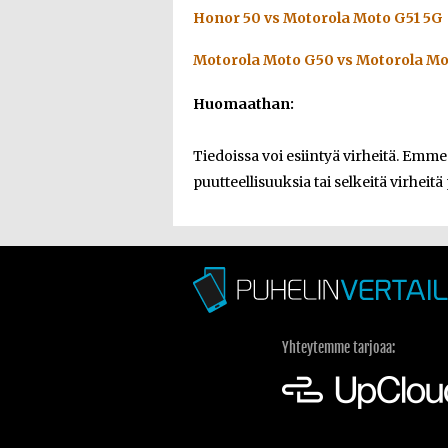
Honor 50 vs Motorola Moto G51 5G
Motorola Moto G50 vs Motorola Mo
Huomaathan:
Tiedoissa voi esiintyä virheitä. Emm
puutteellisuuksia tai selkeitä virheitä
Yhteytemme tarjoaa: