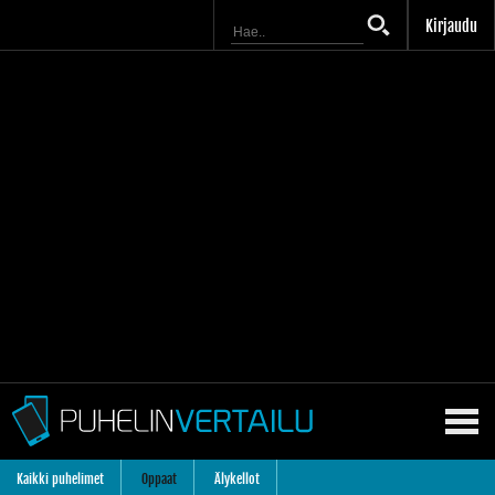
Kirjaudu
Kaikki puhelimet
Oppaat
Älykellot