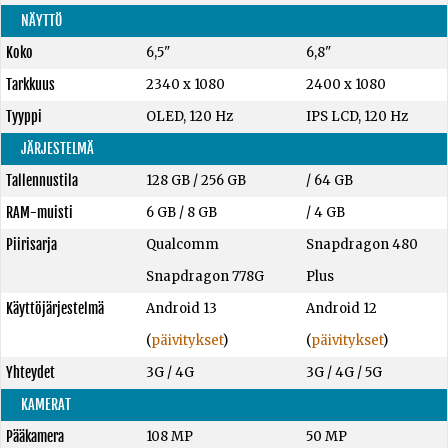
NÄYTTÖ
Koko
6,5"
6,8"
Tarkkuus
2340 x 1080
2400 x 1080
Tyyppi
OLED, 120 Hz
IPS LCD, 120 Hz
JÄRJESTELMÄ
Tallennustila
128 GB
/
256 GB
/
64 GB
RAM-muisti
6 GB
/
8 GB
/
4 GB
Piirisarja
Qualcomm
Snapdragon 480
Snapdragon 778G
Plus
Käyttöjärjestelmä
Android 13
Android 12
(
päivitykset
)
(
päivitykset
)
Yhteydet
3G / 4G
3G / 4G / 5G
KAMERAT
Pääkamera
108 MP
50 MP