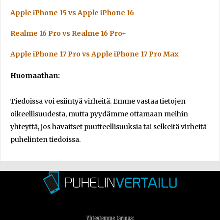
Apple iPhone 15 vs Apple iPhone 16
Realme 16 Pro vs Realme 16 Pro+
Apple iPhone 17 Pro vs Apple iPhone 17 Pro Max
Huomaathan:
Tiedoissa voi esiintyä virheitä. Emme vastaa tietojen
oikeellisuudesta, mutta pyydämme ottamaan meihin
yhteyttä, jos havaitset puutteellisuuksia tai selkeitä virheitä
puhelinten tiedoissa.
Yhteytemme tarjoaa: