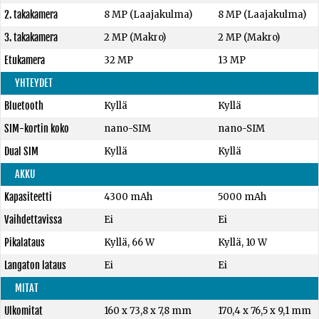
2. takakamera
8 MP (Laajakulma)
8 MP (Laajakulma)
3. takakamera
2 MP (Makro)
2 MP (Makro)
Etukamera
32 MP
13 MP
YHTEYDET
Bluetooth
Kyllä
Kyllä
SIM-kortin koko
nano-SIM
nano-SIM
Dual SIM
Kyllä
Kyllä
AKKU
Kapasiteetti
4300 mAh
5000 mAh
Vaihdettavissa
Ei
Ei
Pikalataus
Kyllä, 66 W
Kyllä, 10 W
Langaton lataus
Ei
Ei
MITAT
Ulkomitat
160 x 73,8 x 7,8 mm
170,4 x 76,5 x 9,1 mm