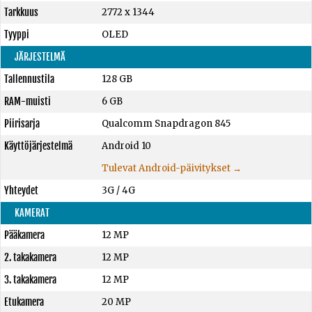
Tarkkuus
2772 x 1344
Tyyppi
OLED
JÄRJESTELMÄ
Tallennustila
128 GB
RAM-muisti
6 GB
Piirisarja
Qualcomm Snapdragon 845
Käyttöjärjestelmä
Android 10
Tulevat Android-päivitykset →
Yhteydet
3G / 4G
KAMERAT
Pääkamera
12 MP
2. takakamera
12 MP
3. takakamera
12 MP
Etukamera
20 MP