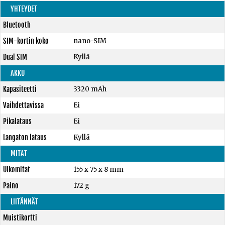
YHTEYDET
Bluetooth
SIM-kortin koko
nano-SIM
Dual SIM
Kyllä
AKKU
Kapasiteetti
3320 mAh
Vaihdettavissa
Ei
Pikalataus
Ei
Langaton lataus
Kyllä
MITAT
Ulkomitat
155 x 75 x 8 mm
Paino
172 g
LIITÄNNÄT
Muistikortti