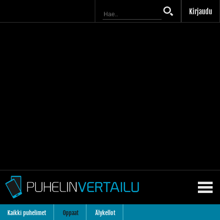
Kirjaudu
Kaikki puhelimet
Oppaat
Älykellot