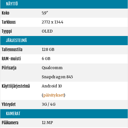
NÄYTTÖ
Koko
5,9"
Tarkkuus
2772 x 1344
Tyyppi
OLED
JÄRJESTELMÄ
Tallennustila
128 GB
RAM-muisti
6 GB
Piirisarja
Qualcomm
Snapdragon 845
Käyttöjärjestelmä
Android 10
(
päivitykset
)
Yhteydet
3G / 4G
KAMERAT
Pääkamera
12 MP