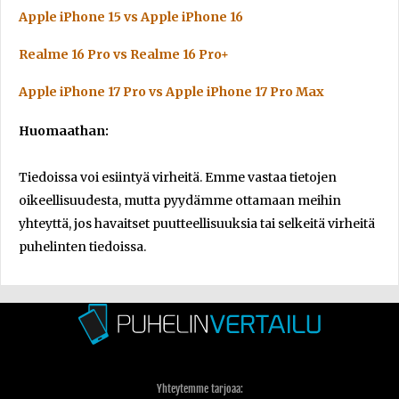
Apple iPhone 15 vs Apple iPhone 16
Realme 16 Pro vs Realme 16 Pro+
Apple iPhone 17 Pro vs Apple iPhone 17 Pro Max
Huomaathan:
Tiedoissa voi esiintyä virheitä. Emme vastaa tietojen
oikeellisuudesta, mutta pyydämme ottamaan meihin
yhteyttä, jos havaitset puutteellisuuksia tai selkeitä virheitä
puhelinten tiedoissa.
Yhteytemme tarjoaa: