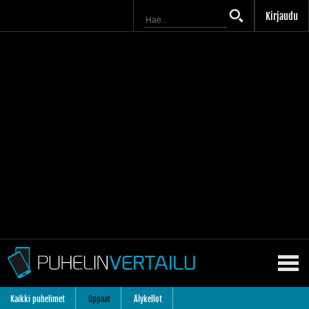
Kirjaudu
Kaikki puhelimet
Oppaat
Älykellot