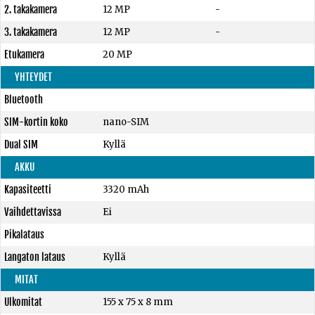
2. takakamera
12 MP
-
3. takakamera
12 MP
-
Etukamera
20 MP
YHTEYDET
Bluetooth
SIM-kortin koko
nano-SIM
Dual SIM
Kyllä
AKKU
Kapasiteetti
3320 mAh
Vaihdettavissa
Ei
Pikalataus
Langaton lataus
Kyllä
MITAT
Ulkomitat
155 x 75 x 8 mm