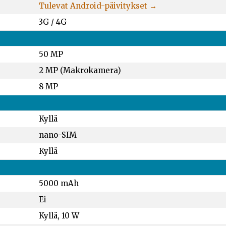
Tulevat Android-päivitykset →
3G / 4G
50 MP
2 MP (Makrokamera)
8 MP
Kyllä
nano-SIM
Kyllä
5000 mAh
Ei
Kyllä, 10 W