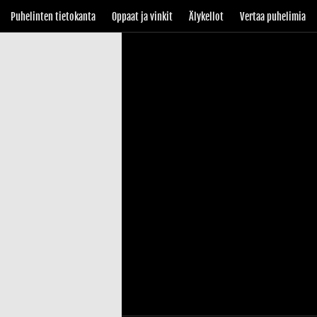
Puhelinten tietokanta
Oppaat ja vinkit
Älykellot
Vertaa puhelimia