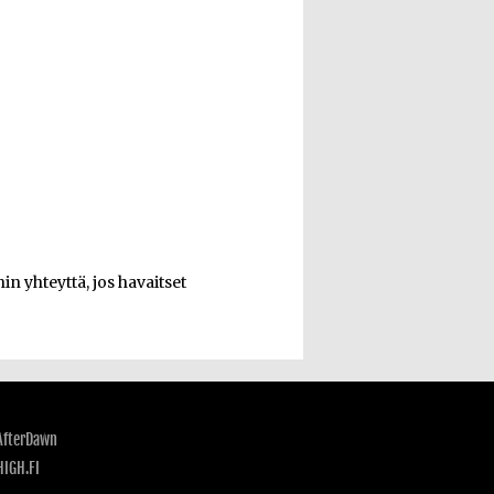
n yhteyttä, jos havaitset
AfterDawn
HIGH.FI