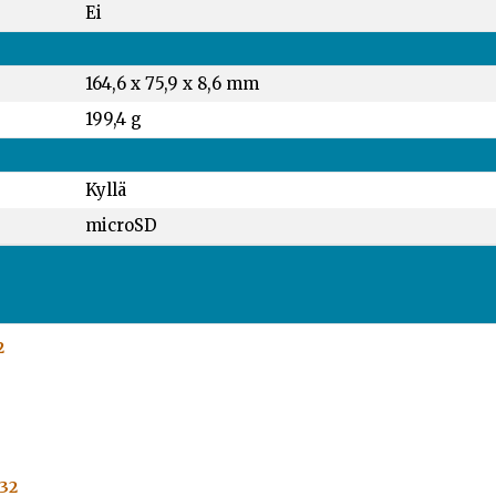
Ei
164,6 x 75,9 x 8,6 mm
199,4 g
Kyllä
microSD
2
C32