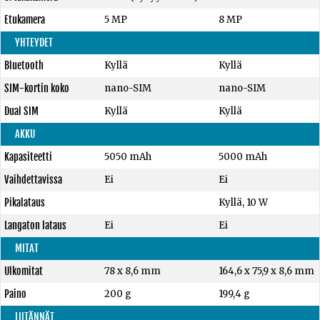
Etukamera
5 MP
8 MP
YHTEYDET
Bluetooth
Kyllä
Kyllä
SIM-kortin koko
nano-SIM
nano-SIM
Dual SIM
Kyllä
Kyllä
AKKU
Kapasiteetti
5050 mAh
5000 mAh
Vaihdettavissa
Ei
Ei
Pikalataus
Kyllä, 10 W
Langaton lataus
Ei
Ei
MITAT
Ulkomitat
78 x 8,6 mm
164,6 x 75,9 x 8,6 mm
Paino
200 g
199,4 g
LIITÄNNÄT