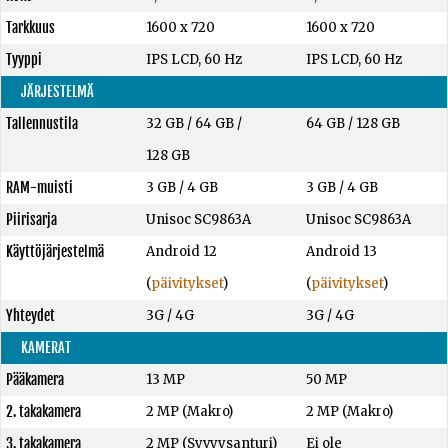
Tarkkuus
1600 x 720
1600 x 720
Tyyppi
IPS LCD, 60 Hz
IPS LCD, 60 Hz
JÄRJESTELMÄ
Tallennustila
32 GB
/
64 GB
/
64 GB
/
128 GB
128 GB
RAM-muisti
3 GB
/
4 GB
3 GB
/
4 GB
Piirisarja
Unisoc SC9863A
Unisoc SC9863A
Käyttöjärjestelmä
Android 12
Android 13
(
päivitykset
)
(
päivitykset
)
Yhteydet
3G / 4G
3G / 4G
KAMERAT
Pääkamera
13 MP
50 MP
2. takakamera
2 MP (Makro)
2 MP (Makro)
3. takakamera
2 MP (Syvyysanturi)
Ei ole