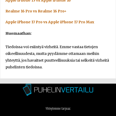
Apple iPhone 15 vs Apple iPhone 16
Realme 16 Pro vs Realme 16 Pro+
Apple iPhone 17 Pro vs Apple iPhone 17 Pro Max
Huomaathan:
Tiedoissa voi esiintyä virheitä. Emme vastaa tietojen
oikeellisuudesta, mutta pyydämme ottamaan meihin
yhteyttä, jos havaitset puutteellisuuksia tai selkeitä virheitä
puhelinten tiedoissa.
Yhteytemme tarjoaa: