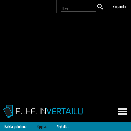
Kirjaudu
Kaikki puhelimet
Oppaat
Älykellot