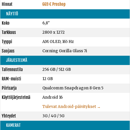
Hinnat
669 € Proshop
NÄYTTÖ
Koko
6,8"
Tarkkuus
2800 x 1272
Tyyppi
AM OLED, 165 Hz
Suojaus
Corning Gorilla Glass 7i
JÄRJESTELMÄ
Tallennustila
256 GB
/
512 GB
RAM-muisti
12 GB
Piirisarja
Qualcomm Snapdragon 8 Gen 5
Käyttöjärjestelmä
Android 16
Tulevat Android-päivitykset →
Yhteydet
3G / 4G / 5G
KAMERAT