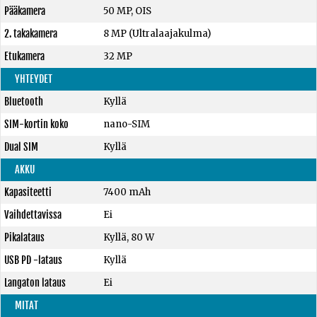
Pääkamera
50 MP, OIS
2. takakamera
8 MP (Ultralaajakulma)
Etukamera
32 MP
YHTEYDET
Bluetooth
Kyllä
SIM-kortin koko
nano-SIM
Dual SIM
Kyllä
AKKU
Kapasiteetti
7400 mAh
Vaihdettavissa
Ei
Pikalataus
Kyllä, 80 W
USB PD -lataus
Kyllä
Langaton lataus
Ei
MITAT