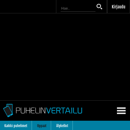
Kirjaudu
Kaikki puhelimet
Oppaat
Älykellot