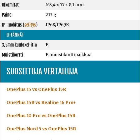
Ulkomitat
163,4 x 77 x 8,1 mm
Paino
213 g
IP-luokitus
(
selitys
)
IP68/IP69K
LIITÄNNÄT
3,5mm kuulokeliitin
Ei
Muistikortti
Ei muistikorttipaikkaa
SUOSITTUJA VERTAILUJA
OnePlus 15 vs OnePlus 15R
OnePlus 15R vs Realme 16 Pro+
OnePlus 10 Pro vs OnePlus 15R
OnePlus Nord 5 vs OnePlus 15R