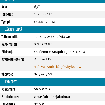
Koko
6,7"
Tarkkuus
1080 x 2412
Tyyppi
OLED, 120 Hz
JÄRJESTELMÄ
Tallennustila
128 GB
/
256 GB
/
512 GB
RAM-muisti
8 GB
/
12 GB
Piirisarja
Qualcomm Snapdragon 7s Gen 2
Käyttöjärjestelmä
Android 15
Tulevat Android-päivitykset →
Yhteydet
3G / 4G / 5G
KAMERAT
Pääkamera
50 MP, OIS
2. takakamera
8 MP (Ultralaajakulma)
Etukamera
32 MP