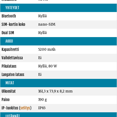
YHTEYDET
Bluetooth
Kyllä
SIM-kortin koko
nano-SIM
Dual SIM
Kyllä
AKKU
Kapasiteetti
5200 mAh
Vaihdettavissa
Ei
Pikalataus
Kyllä, 80 W
Langaton lataus
Ei
MITAT
Ulkomitat
161,3 x 73,9 x 8,2 mm
Paino
190 g
IP-luokitus
(
selitys
)
IP65
LIITÄNNÄT