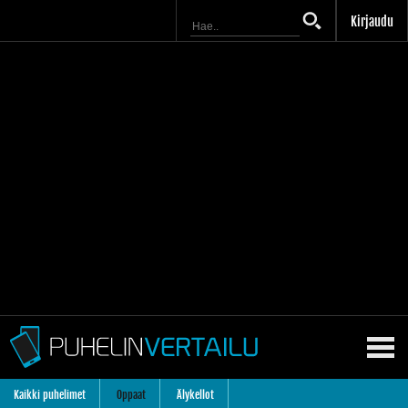
Kirjaudu
Kaikki puhelimet
Oppaat
Älykellot