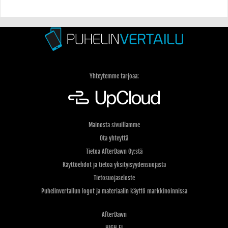
Yhteytemme tarjoaa:
Mainosta sivuillamme
Ota yhteyttä
Tietoa AfterDawn Oy:stä
Käyttöehdot ja tietoa yksityisyydensuojasta
Tietosuojaseloste
Puhelinvertailun logot ja materiaalin käyttö markkinoinnissa
AfterDawn
HIGH.FI