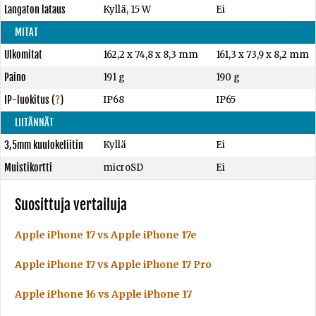
Langaton lataus
Kyllä, 15 W
Ei
MITAT
Ulkomitat
162,2 x 74,8 x 8,3 mm
161,3 x 73,9 x 8,2 mm
Paino
191 g
190 g
IP-luokitus
(
?
)
IP68
IP65
LIITÄNNÄT
3,5mm kuulokeliitin
Kyllä
Ei
Muistikortti
microSD
Ei
Suosittuja vertailuja
Apple iPhone 17 vs Apple iPhone 17e
Apple iPhone 17 vs Apple iPhone 17 Pro
Apple iPhone 16 vs Apple iPhone 17