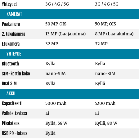
Yhteydet
3G / 4G / 5G
3G / 4G / 5G
KAMERAT
Pääkamera
50 MP, OIS
50 MP, OIS
2. takakamera
13 MP (Laajakulma)
8 MP (Laajakulma)
Etukamera
32 MP
32 MP
YHTEYDET
Bluetooth
Kyllä
Kyllä
SIM-kortin koko
nano-SIM
nano-SIM
Dual SIM
Kyllä
Kyllä
AKKU
Kapasiteetti
5000 mAh
5200 mAh
Vaihdettavissa
Ei
Ei
Pikalataus
Kyllä, 68 W
Kyllä, 80 W
USB PD -lataus
Kyllä