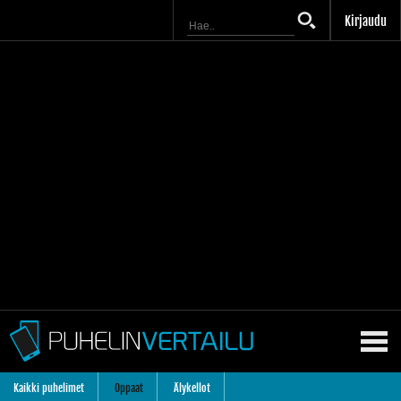
Kirjaudu
Kaikki puhelimet
Oppaat
Älykellot