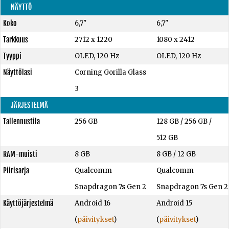
NÄYTTÖ
Koko
6,7"
6,7"
Tarkkuus
2712 x 1220
1080 x 2412
Tyyppi
OLED, 120 Hz
OLED, 120 Hz
Näyttölasi
Corning Gorilla Glass
3
JÄRJESTELMÄ
Tallennustila
256 GB
128 GB
/
256 GB
/
512 GB
RAM-muisti
8 GB
8 GB
/
12 GB
Piirisarja
Qualcomm
Qualcomm
Snapdragon 7s Gen 2
Snapdragon 7s Gen 2
Käyttöjärjestelmä
Android 16
Android 15
(
päivitykset
)
(
päivitykset
)