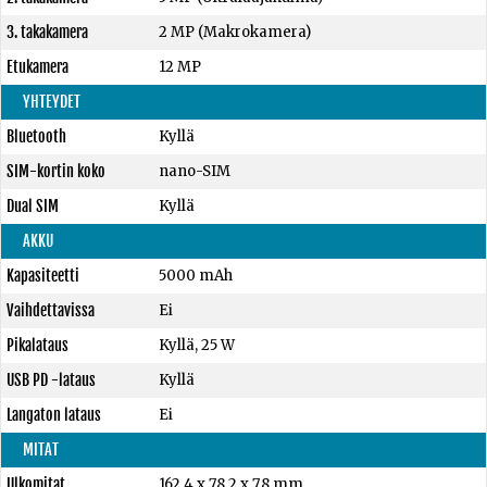
3. takakamera
2 MP (Makrokamera)
Etukamera
12 MP
YHTEYDET
Bluetooth
Kyllä
SIM-kortin koko
nano-SIM
Dual SIM
Kyllä
AKKU
Kapasiteetti
5000 mAh
Vaihdettavissa
Ei
Pikalataus
Kyllä, 25 W
USB PD -lataus
Kyllä
Langaton lataus
Ei
MITAT
Ulkomitat
162,4 x 78,2 x 7,8 mm