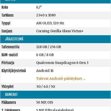
Koko
6,7"
Tarkkuus
2340 x 1080
Tyyppi
AM OLED, 120 Hz
Suojaus
Corning Gorilla Glass Victus+
JÄRJESTELMÄ
Tallennustila
128 GB
/
256 GB
RAM-muisti
6 GB
/
8 GB
Piirisarja
Qualcomm Snapdragon 6 Gen 3
Käyttöjärjestelmä
Android 16
Tulevat Android-päivitykset →
Yhteydet
3G / 4G / 5G
KAMERAT
Pääkamera
50 MP, OIS
2. takakamera
5 MP (Ultralaajakulma)