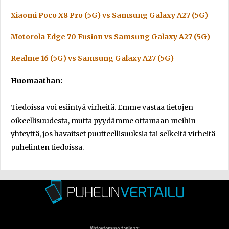
Xiaomi Poco X8 Pro (5G) vs Samsung Galaxy A27 (5G)
Motorola Edge 70 Fusion vs Samsung Galaxy A27 (5G)
Realme 16 (5G) vs Samsung Galaxy A27 (5G)
Huomaathan:
Tiedoissa voi esiintyä virheitä. Emme vastaa tietojen
oikeellisuudesta, mutta pyydämme ottamaan meihin
yhteyttä, jos havaitset puutteellisuuksia tai selkeitä virheitä
puhelinten tiedoissa.