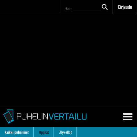
Kirjaudu
Kaikki puhelimet
Oppaat
Älykellot