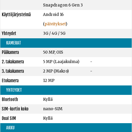
Snapdragon 6 Gen 3
Käyttöjärjestelmä
Android 16
(
päivitykset
)
Yhteydet
3G / 4G / 5G
KAMERAT
Pääkamera
50 MP, OIS
2. takakamera
5 MP (Laajakulma)
-
3. takakamera
2 MP (Makro)
-
Etukamera
12 MP
YHTEYDET
Bluetooth
Kyllä
SIM-kortin koko
nano-SIM
Dual SIM
Kyllä
AKKU