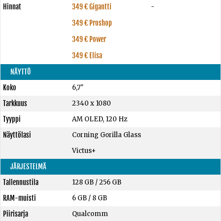
Hinnat
349 € Gigantti
-
349 € Proshop
349 € Power
349 € Elisa
NÄYTTÖ
Koko
6,7"
Tarkkuus
2340 x 1080
Tyyppi
AM OLED, 120 Hz
Näyttölasi
Corning Gorilla Glass
Victus+
JÄRJESTELMÄ
Tallennustila
128 GB
/
256 GB
RAM-muisti
6 GB
/
8 GB
Piirisarja
Qualcomm