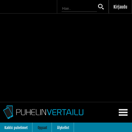
Kirjaudu
Kaikki puhelimet
Oppaat
Älykellot