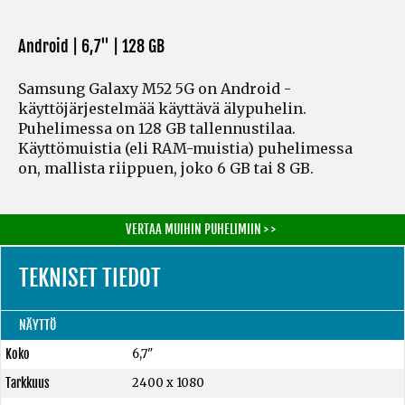
Android | 6,7" |
128 GB
Samsung Galaxy M52 5G on Android -
käyttöjärjestelmää käyttävä älypuhelin.
Puhelimessa on 128 GB tallennustilaa.
Käyttömuistia
(eli RAM-muistia)
puhelimessa
on, mallista riippuen, joko 6 GB tai 8 GB.
VERTAA MUIHIN PUHELIMIIN > >
TEKNISET TIEDOT
NÄYTTÖ
Koko
6,7"
Tarkkuus
2400 x 1080