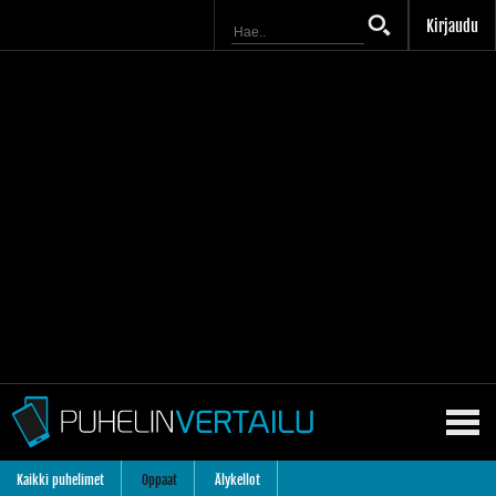
Kirjaudu
Kaikki puhelimet
Oppaat
Älykellot