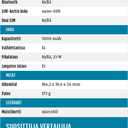
Bluetooth
Kyllä
SIM-kortin koko
nano-SIM
Dual SIM
Kyllä
AKKU
Kapasiteetti
5000 mAh
Vaihdettavissa
Ei
Pikalataus
Kyllä, 25 W
Langaton lataus
Ei
MITAT
Ulkomitat
164,2 x 76,4 x 7,4 mm
Paino
173 g
LIITÄNNÄT
Muistikortti
microSD
SUOSITTUJA VERTAILUJA