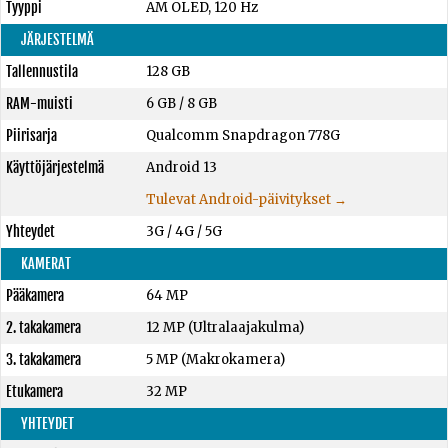
Tyyppi
AM OLED, 120 Hz
JÄRJESTELMÄ
Tallennustila
128 GB
RAM-muisti
6 GB
/
8 GB
Piirisarja
Qualcomm Snapdragon 778G
Käyttöjärjestelmä
Android 13
Tulevat Android-päivitykset →
Yhteydet
3G / 4G / 5G
KAMERAT
Pääkamera
64 MP
2. takakamera
12 MP (Ultralaajakulma)
3. takakamera
5 MP (Makrokamera)
Etukamera
32 MP
YHTEYDET