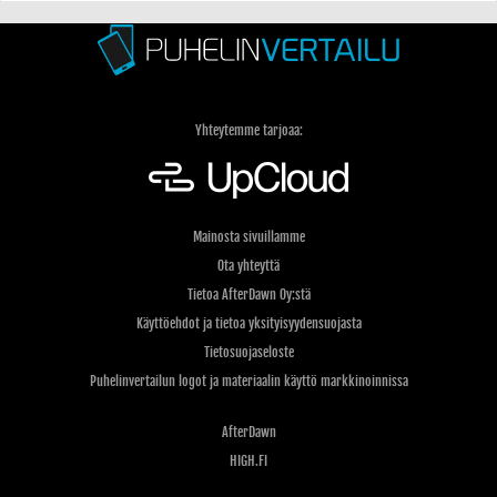
Yhteytemme tarjoaa:
Mainosta sivuillamme
Ota yhteyttä
Tietoa AfterDawn Oy:stä
Käyttöehdot ja tietoa yksityisyydensuojasta
Tietosuojaseloste
Puhelinvertailun logot ja materiaalin käyttö markkinoinnissa
AfterDawn
HIGH.FI