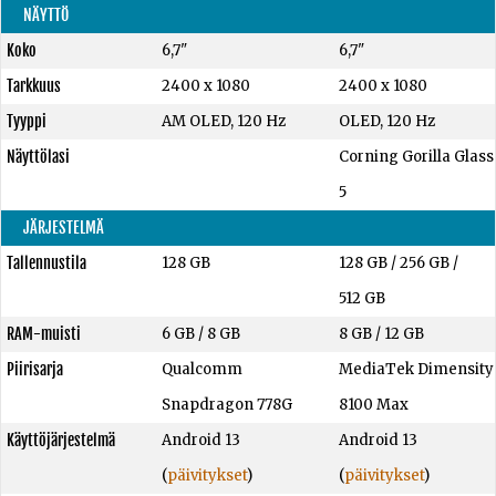
NÄYTTÖ
Koko
6,7"
6,7"
Tarkkuus
2400 x 1080
2400 x 1080
Tyyppi
AM OLED, 120 Hz
OLED, 120 Hz
Näyttölasi
Corning Gorilla Glass
5
JÄRJESTELMÄ
Tallennustila
128 GB
128 GB
/
256 GB
/
512 GB
RAM-muisti
6 GB
/
8 GB
8 GB
/
12 GB
Piirisarja
Qualcomm
MediaTek Dimensity
Snapdragon 778G
8100 Max
Käyttöjärjestelmä
Android 13
Android 13
(
päivitykset
)
(
päivitykset
)