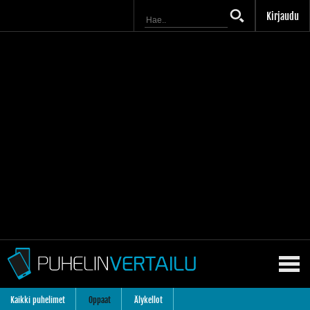
Kirjaudu
Kaikki puhelimet
Oppaat
Älykellot