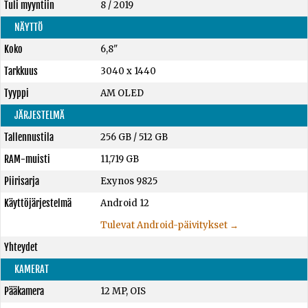
Tuli myyntiin
8 / 2019
NÄYTTÖ
Koko
6,8"
Tarkkuus
3040 x 1440
Tyyppi
AM OLED
JÄRJESTELMÄ
Tallennustila
256 GB
/
512 GB
RAM-muisti
11,719 GB
Piirisarja
Exynos 9825
Käyttöjärjestelmä
Android 12
Tulevat Android-päivitykset →
Yhteydet
KAMERAT
Pääkamera
12 MP, OIS