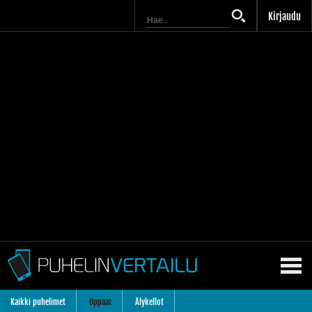
Kirjaudu
Kaikki puhelimet
Oppaat
Älykellot