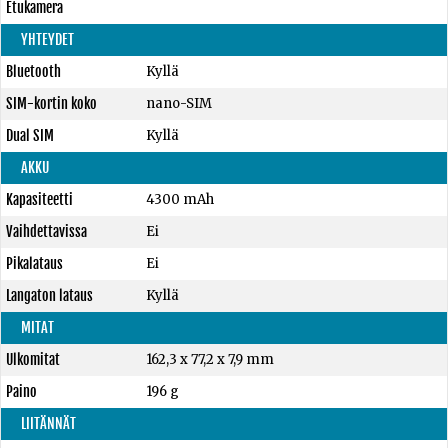
Etukamera
YHTEYDET
Bluetooth
Kyllä
SIM-kortin koko
nano-SIM
Dual SIM
Kyllä
AKKU
Kapasiteetti
4300 mAh
Vaihdettavissa
Ei
Pikalataus
Ei
Langaton lataus
Kyllä
MITAT
Ulkomitat
162,3 x 77,2 x 7,9 mm
Paino
196 g
LIITÄNNÄT