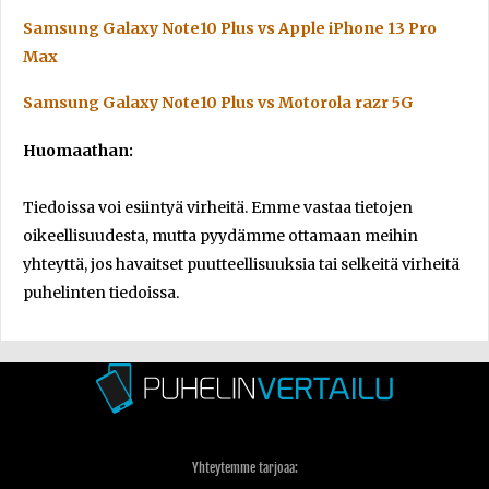
Samsung Galaxy Note10 Plus vs Apple iPhone 13 Pro
Max
Samsung Galaxy Note10 Plus vs Motorola razr 5G
Huomaathan:
Tiedoissa voi esiintyä virheitä. Emme vastaa tietojen
oikeellisuudesta, mutta pyydämme ottamaan meihin
yhteyttä, jos havaitset puutteellisuuksia tai selkeitä virheitä
puhelinten tiedoissa.
Yhteytemme tarjoaa: