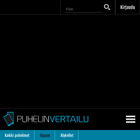
Kirjaudu
Kaikki puhelimet
Oppaat
Älykellot