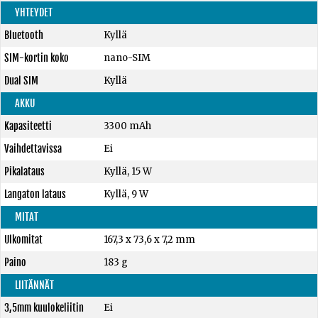
YHTEYDET
Bluetooth
Kyllä
SIM-kortin koko
nano-SIM
Dual SIM
Kyllä
AKKU
Kapasiteetti
3300 mAh
Vaihdettavissa
Ei
Pikalataus
Kyllä, 15 W
Langaton lataus
Kyllä, 9 W
MITAT
Ulkomitat
167,3 x 73,6 x 7,2 mm
Paino
183 g
LIITÄNNÄT
3,5mm kuulokeliitin
Ei