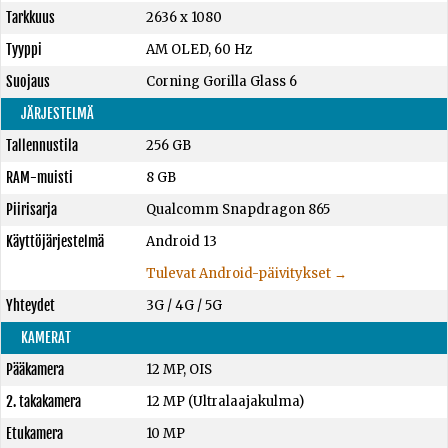
Tarkkuus
2636 x 1080
Tyyppi
AM OLED, 60 Hz
Suojaus
Corning Gorilla Glass 6
JÄRJESTELMÄ
Tallennustila
256 GB
RAM-muisti
8 GB
Piirisarja
Qualcomm Snapdragon 865
Käyttöjärjestelmä
Android 13
Tulevat Android-päivitykset →
Yhteydet
3G / 4G / 5G
KAMERAT
Pääkamera
12 MP, OIS
2. takakamera
12 MP (Ultralaajakulma)
Etukamera
10 MP