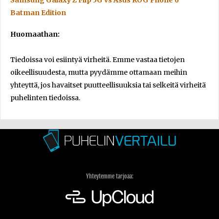
Samsung Galaxy Z Flip 5G vs Asus ROG Phone 6
Batman Edition
Huomaathan:
Tiedoissa voi esiintyä virheitä. Emme vastaa tietojen
oikeellisuudesta, mutta pyydämme ottamaan meihin
yhteyttä, jos havaitset puutteellisuuksia tai selkeitä virheitä
puhelinten tiedoissa.
Yhteytemme tarjoaa: