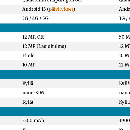
Android 13 (
päivitykset
)
Andro
3G / 4G / 5G
3G / 
12 MP, OIS
50 M
12 MP (Laajakulma)
12 M
Ei ole
10 M
10 MP
12 M
Kyllä
Kyllä
nano-SIM
nano
Kyllä
Kyllä
3300 mAh
390
Ei
Ei