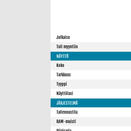
Julkaisu
Tuli myyntiin
NÄYTTÖ
Koko
Tarkkuus
Tyyppi
Näyttölasi
JÄRJESTELMÄ
Tallennustila
RAM-muisti
Piirisarja