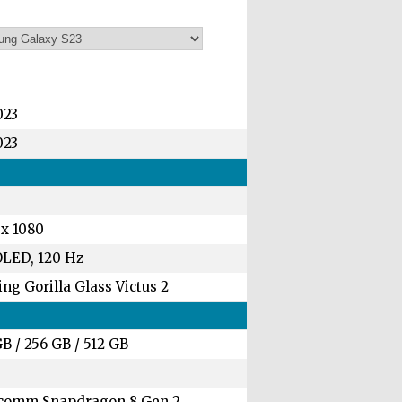
023
023
 x 1080
LED, 120 Hz
ng Gorilla Glass Victus 2
GB
/
256 GB
/
512 GB
comm Snapdragon 8 Gen 2