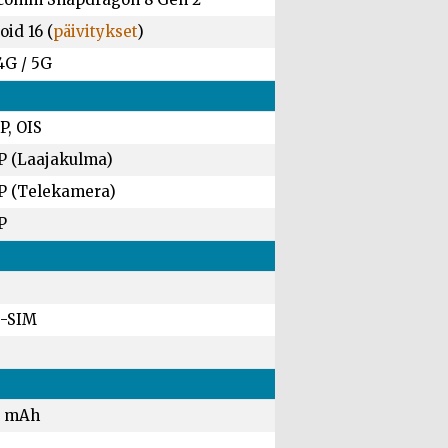
id 16 (
päivitykset
)
4G / 5G
P, OIS
P (Laajakulma)
P (Telekamera)
P
-SIM
0 mAh