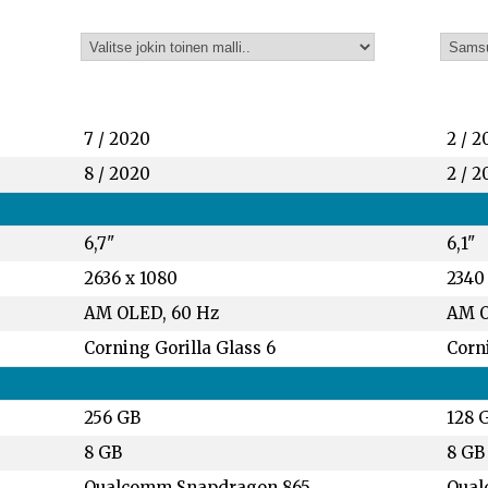
7 / 2020
2 / 2
8 / 2020
2 / 2
6,7"
6,1"
2636 x 1080
2340
AM OLED, 60 Hz
AM O
Corning Gorilla Glass 6
Corni
256 GB
128 
8 GB
8 GB
Qualcomm Snapdragon 865
Qual