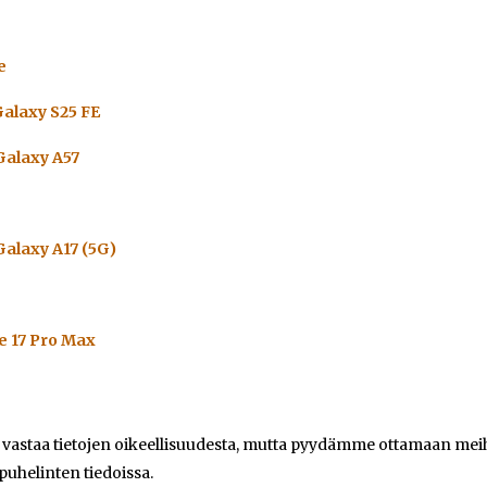
e
alaxy S25 FE
alaxy A57
alaxy A17 (5G)
e 17 Pro Max
e vastaa tietojen oikeellisuudesta, mutta pyydämme ottamaan meihi
 puhelinten tiedoissa.