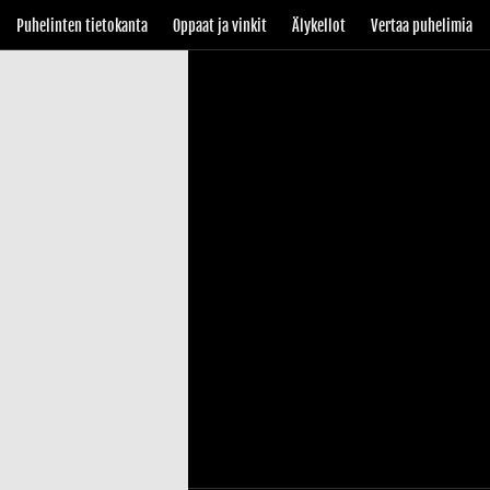
Puhelinten tietokanta
Oppaat ja vinkit
Älykellot
Vertaa puhelimia