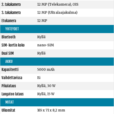
2. takakamera
12 MP (Telekamera), OIS
3. takakamera
12 MP (Ultralaajakulma)
Etukamera
12 MP
YHTEYDET
Bluetooth
Kyllä
SIM-kortin koko
nano-SIM
Dual SIM
Kyllä
AKKU
Kapasiteetti
5000 mAh
Vaihdettavissa
Ei
Pikalataus
Kyllä, 30 W
Langaton lataus
Kyllä, 15 W
MITAT
Ulkomitat
165 x 71 x 8,2 mm