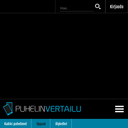
Kirjaudu
Kaikki puhelimet
Oppaat
Älykellot