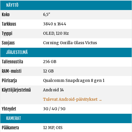
NÄYTTÖ
Koko
6,5"
Tarkkuus
3840 x 1644
Tyyppi
OLED, 120 Hz
Suojaus
Corning Gorilla Glass Victus
JÄRJESTELMÄ
Tallennustila
256 GB
RAM-muisti
12 GB
Piirisarja
Qualcomm Snapdragon 8 gen 1
Käyttöjärjestelmä
Android 14
Tulevat Android-päivitykset →
Yhteydet
3G / 4G / 5G
KAMERAT
Pääkamera
12 MP, OIS