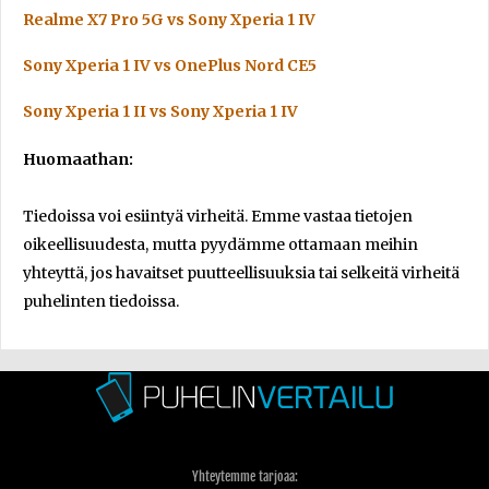
Realme X7 Pro 5G vs Sony Xperia 1 IV
Sony Xperia 1 IV vs OnePlus Nord CE5
Sony Xperia 1 II vs Sony Xperia 1 IV
Huomaathan:
Tiedoissa voi esiintyä virheitä. Emme vastaa tietojen
oikeellisuudesta, mutta pyydämme ottamaan meihin
yhteyttä, jos havaitset puutteellisuuksia tai selkeitä virheitä
puhelinten tiedoissa.
Yhteytemme tarjoaa: