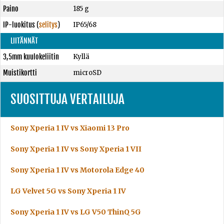
Paino
185 g
IP-luokitus
(
selitys
)
IP65/68
LIITÄNNÄT
3,5mm kuulokeliitin
Kyllä
Muistikortti
microSD
SUOSITTUJA VERTAILUJA
Sony Xperia 1 IV vs Xiaomi 13 Pro
Sony Xperia 1 IV vs Sony Xperia 1 VII
Sony Xperia 1 IV vs Motorola Edge 40
LG Velvet 5G vs Sony Xperia 1 IV
Sony Xperia 1 IV vs LG V50 ThinQ 5G