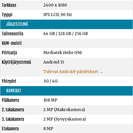
Tarkkuus
2400 x 1080
Tyyppi
IPS LCD, 90 Hz
JÄRJESTELMÄ
Tallennustila
64 GB
/
128 GB
/
256 GB
RAM-muisti
Piirisarja
Mediatek Helio G96
Käyttöjärjestelmä
Android 15
Tulevat Android-päivitykset →
Yhteydet
3G / 4G
KAMERAT
Pääkamera
108 MP
2. takakamera
2 MP (Makrokamera)
3. takakamera
2 MP (Syvyyskamera)
Etukamera
8 MP