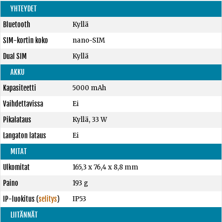
YHTEYDET
Bluetooth
Kyllä
SIM-kortin koko
nano-SIM
Dual SIM
Kyllä
AKKU
Kapasiteetti
5000 mAh
Vaihdettavissa
Ei
Pikalataus
Kyllä, 33 W
Langaton lataus
Ei
MITAT
Ulkomitat
165,3 x 76,4 x 8,8 mm
Paino
193 g
IP-luokitus
(
selitys
)
IP53
LIITÄNNÄT