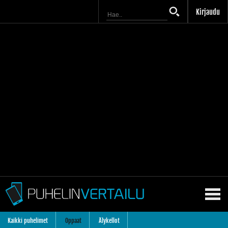
Kirjaudu
Kaikki puhelimet
Oppaat
Älykellot