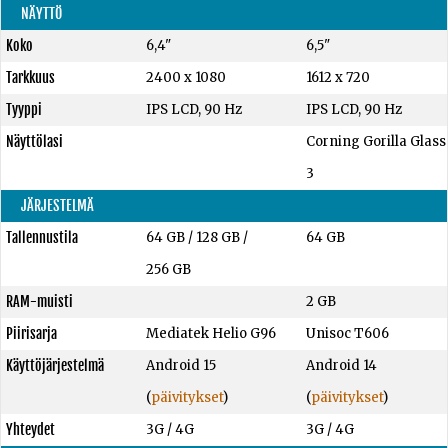
NÄYTTÖ
Koko
6,4"
6,5"
Tarkkuus
2400 x 1080
1612 x 720
Tyyppi
IPS LCD, 90 Hz
IPS LCD, 90 Hz
Näyttölasi
Corning Gorilla Glass
3
JÄRJESTELMÄ
Tallennustila
64 GB
/
128 GB
/
64 GB
256 GB
RAM-muisti
2 GB
Piirisarja
Mediatek Helio G96
Unisoc T606
Käyttöjärjestelmä
Android 15
Android 14
(
päivitykset
)
(
päivitykset
)
Yhteydet
3G / 4G
3G / 4G