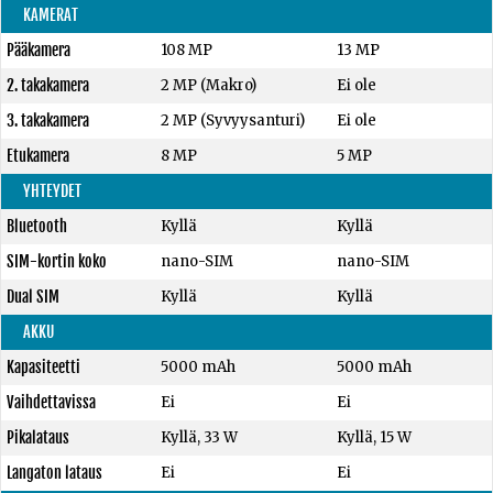
KAMERAT
Pääkamera
108 MP
13 MP
2. takakamera
2 MP (Makro)
Ei ole
3. takakamera
2 MP (Syvyysanturi)
Ei ole
Etukamera
8 MP
5 MP
YHTEYDET
Bluetooth
Kyllä
Kyllä
SIM-kortin koko
nano-SIM
nano-SIM
Dual SIM
Kyllä
Kyllä
AKKU
Kapasiteetti
5000 mAh
5000 mAh
Vaihdettavissa
Ei
Ei
Pikalataus
Kyllä, 33 W
Kyllä, 15 W
Langaton lataus
Ei
Ei