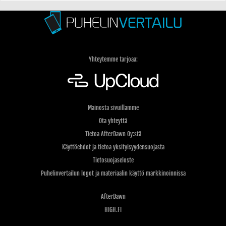
Yhteytemme tarjoaa:
Mainosta sivuillamme
Ota yhteyttä
Tietoa AfterDawn Oy:stä
Käyttöehdot ja tietoa yksityisyydensuojasta
Tietosuojaseloste
Puhelinvertailun logot ja materiaalin käyttö markkinoinnissa
AfterDawn
HIGH.FI