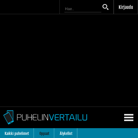
Kirjaudu
Kaikki puhelimet
Oppaat
Älykellot