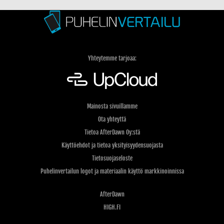
Yhteytemme tarjoaa:
Mainosta sivuillamme
Ota yhteyttä
Tietoa AfterDawn Oy:stä
Käyttöehdot ja tietoa yksityisyydensuojasta
Tietosuojaseloste
Puhelinvertailun logot ja materiaalin käyttö markkinoinnissa
AfterDawn
HIGH.FI