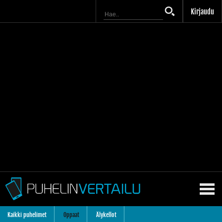
Kirjaudu
Kaikki puhelimet
Oppaat
Älykellot