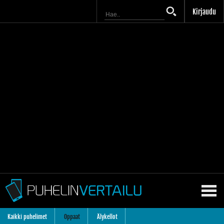
Kirjaudu
Kaikki puhelimet
Oppaat
Älykellot