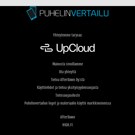
Yhteytemme tarjoaa:
Mainosta sivuillamme
Ota yhteyttä
Tietoa AfterDawn Oy:stä
Käyttöehdot ja tietoa yksityisyydensuojasta
Tietosuojaseloste
Puhelinvertailun logot ja materiaalin käyttö markkinoinnissa
AfterDawn
HIGH.FI