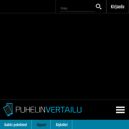
Kirjaudu
Kaikki puhelimet
Oppaat
Älykellot