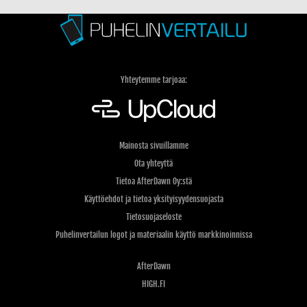
palvelusta löytyvät nyt bussi-, juna- ja laivamatkat
Yhteytemme tarjoaa:
Mainosta sivuillamme
Ota yhteyttä
Tietoa AfterDawn Oy:stä
Käyttöehdot ja tietoa yksityisyydensuojasta
Tietosuojaseloste
Puhelinvertailun logot ja materiaalin käyttö markkinoinnissa
AfterDawn
HIGH.FI