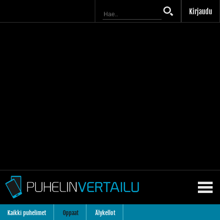
Kirjaudu
Kaikki puhelimet
Oppaat
Älykellot