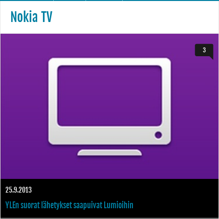
Nokia TV
3
25.9.2013
YLEn suorat lähetykset saapuivat Lumioihin