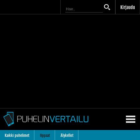
Kirjaudu
Kaikki puhelimet
Oppaat
Älykellot