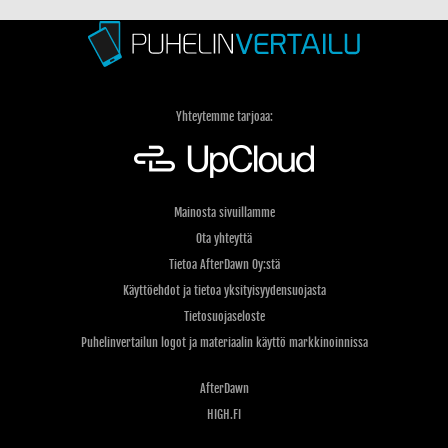
musiikkia haluat kuunnella
Yhteytemme tarjoaa:
Mainosta sivuillamme
Ota yhteyttä
Tietoa AfterDawn Oy:stä
Käyttöehdot ja tietoa yksityisyydensuojasta
Tietosuojaseloste
Puhelinvertailun logot ja materiaalin käyttö markkinoinnissa
AfterDawn
HIGH.FI