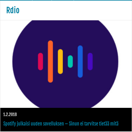
Rdio
1.2.2018
Spotify julkaisi uuden sovelluksen – Sinun ei tarvitse tietää mitä