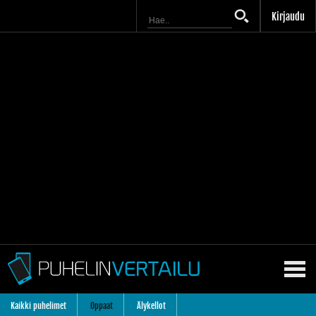
Kirjaudu
Kaikki puhelimet
Oppaat
Älykellot