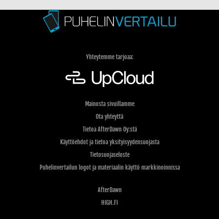
Yhteytemme tarjoaa:
Mainosta sivuillamme
Ota yhteyttä
Tietoa AfterDawn Oy:stä
Käyttöehdot ja tietoa yksityisyydensuojasta
Tietosuojaseloste
Puhelinvertailun logot ja materiaalin käyttö markkinoinnissa
AfterDawn
HIGH.FI