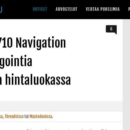
UUTISET
ARVOSTELUT
VERTAA PUHELIMIA
6
2710 Navigation
igointia
 hintaluokassa
sa
,
Threadsissa
tai
Mastodonissa
.