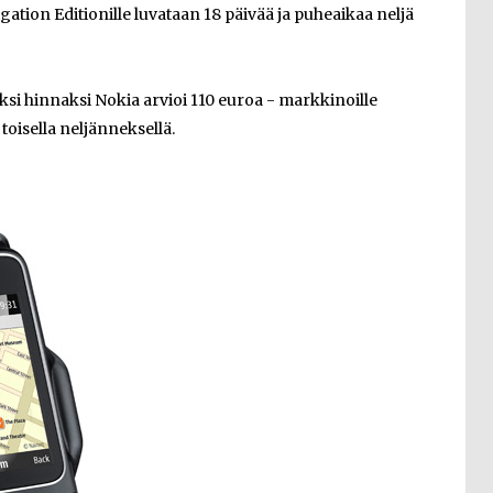
ation Editionille luvataan 18 päivää ja puheaikaa neljä
si hinnaksi Nokia arvioi 110 euroa - markkinoille
toisella neljänneksellä.