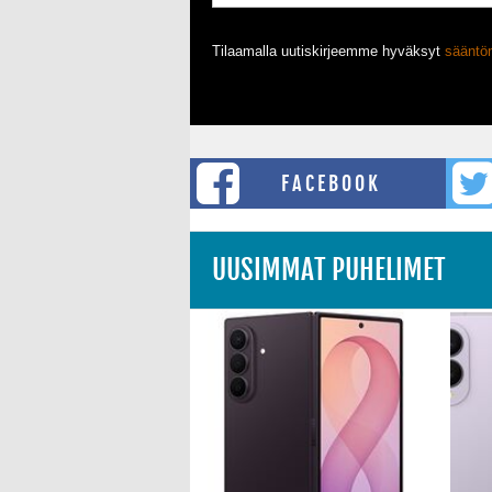
Tilaamalla uutiskirjeemme hyväksyt
säänt
FACEBOOK
UUSIMMAT PUHELIMET