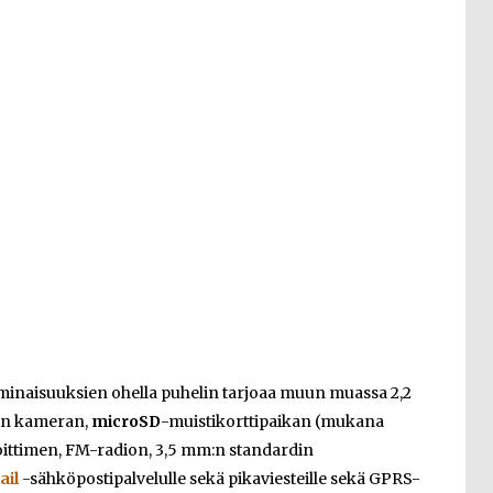
n ominaisuuksien ohella puhelin tarjoaa muun muassa 2,2
in kameran,
microSD
-muistikorttipaikan (mukana
oittimen, FM-radion, 3,5 mm:n standardin
ail
-sähköpostipalvelulle sekä pikaviesteille sekä GPRS-