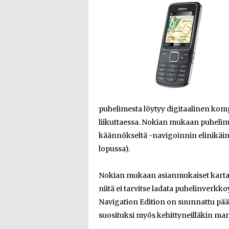
puhelimesta löytyy digitaalinen kompa
liikuttaessa. Nokian mukaan puhel
käännökseltä -navigoinnin elinikäinen
lopussa).
Nokian mukaan asianmukaiset kartat 
niitä ei tarvitse ladata puhelinverkkoy
Navigation Edition on suunnattu pääa
suosituksi myös kehittyneilläkin mar