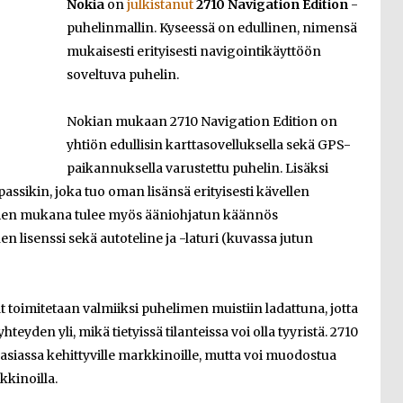
Nokia
on
julkistanut
2710 Navigation Edition
-
puhelinmallin. Kyseessä on edullinen, nimensä
mukaisesti erityisesti navigointikäyttöön
soveltuva puhelin.
Nokian mukaan 2710 Navigation Edition on
yhtiön edullisin karttasovelluksella sekä GPS-
paikannuksella varustettu puhelin. Lisäksi
ssikin, joka tuo oman lisänsä erityisesti kävellen
imen mukana tulee myös ääniohjatun käännös
 lisenssi sekä autoteline ja -laturi (kuvassa jutun
toimitetaan valmiiksi puhelimen muistiin ladattuna, jotta
hteyden yli, mikä tietyissä tilanteissa voi olla tyyristä. 2710
siassa kehittyville markkinoille, mutta voi muodostua
kkinoilla.