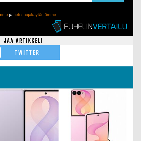
ömme
ja
tietosuojakäytäntömme
.
JAA ARTIKKELI
TWITTER