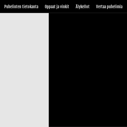
Puhelinten tietokanta
Oppaat ja vinkit
Älykellot
Vertaa puhelimia