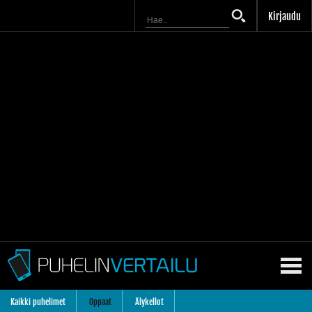
Kirjaudu
Kaikki puhelimet
Oppaat
Älykellot