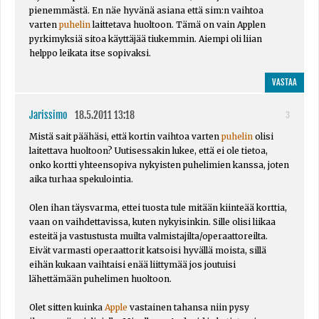
pienemmästä. En näe hyvänä asiana että sim:n vaihtoa
varten
puhelin
laittetava huoltoon. Tämä on vain Applen
pyrkimyksiä sitoa käyttäjää tiukemmin. Aiempi oli liian
helppo leikata itse sopivaksi.
VASTAA
Jarissimo
18.5.2011 13:18
3
Mistä sait päähäsi, että kortin vaihtoa varten
puhelin
olisi
laitettava huoltoon? Uutisessakin lukee, että ei ole tietoa,
onko kortti yhteensopiva nykyisten puhelimien kanssa, joten
aika turhaa spekulointia.
Olen ihan täysvarma, ettei tuosta tule mitään kiinteää korttia,
vaan on vaihdettavissa, kuten nykyisinkin. Sille olisi liikaa
esteitä ja vastustusta muilta valmistajilta/operaattoreilta.
Eivät varmasti operaattorit katsoisi hyvällä moista, sillä
eihän kukaan vaihtaisi enää liittymää jos joutuisi
lähettämään puhelimen huoltoon.
Olet sitten kuinka
Apple
vastainen tahansa niin pysy