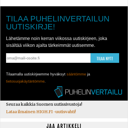
TILAA PUHELINVERTAILUN
UUTISKIRJE!
Lähetämme noin kerran viikossa uutiskirjeen, joka
sisältää viikon ajalta tärkeimmät uutisemme.
TILAA NYT!
Tilaamalla uutiskirjeemme hyväksyt
sääntömme
ja
tietosuojakäytäntömme
.
Seuraa kaikkia Suomen uutissivustoja!
Lataa ilmainen HIGH.FI -uutisvahti!
JAA ARTIKKELI