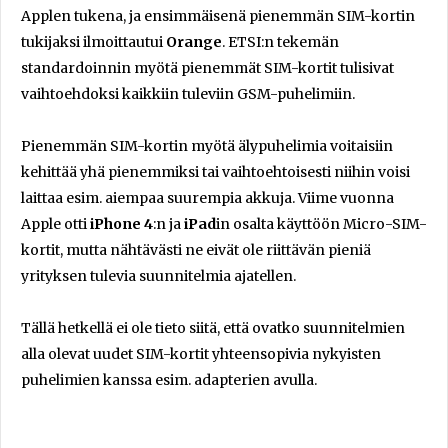
Applen tukena, ja ensimmäisenä pienemmän SIM-kortin
tukijaksi ilmoittautui
Orange
. ETSI:n tekemän
standardoinnin myötä pienemmät SIM-kortit tulisivat
vaihtoehdoksi kaikkiin tuleviin GSM-puhelimiin.
Pienemmän SIM-kortin myötä älypuhelimia voitaisiin
kehittää yhä pienemmiksi tai vaihtoehtoisesti niihin voisi
laittaa esim. aiempaa suurempia akkuja. Viime vuonna
Apple otti
iPhone 4
:n ja
iPad
in osalta käyttöön Micro-SIM-
kortit, mutta nähtävästi ne eivät ole riittävän pieniä
yrityksen tulevia suunnitelmia ajatellen.
Tällä hetkellä ei ole tieto siitä, että ovatko suunnitelmien
alla olevat uudet SIM-kortit yhteensopivia nykyisten
puhelimien kanssa esim. adapterien avulla.