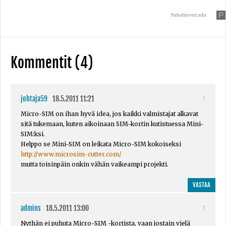
Puhelinvertailu
Kommentit (4)
johtaja59
18.5.2011 11:21
1
Micro-SIM on ihan hyvä idea, jos kaikki valmistajat alkavat
sitä tukemaan, kuten aikoinaan SIM-kortin kutistuessa Mini-
SIM:ksi.
Helppo se Mini-SIM on leikata Micro-SIM kokoiseksi
http://www.microsim-cutter.com/
mutta toisinpäin onkin vähän vaikeampi projekti.
VASTAA
admins
18.5.2011 13:00
2
Nythän ei puhuta Micro-SIM -kortista, vaan jostain vielä