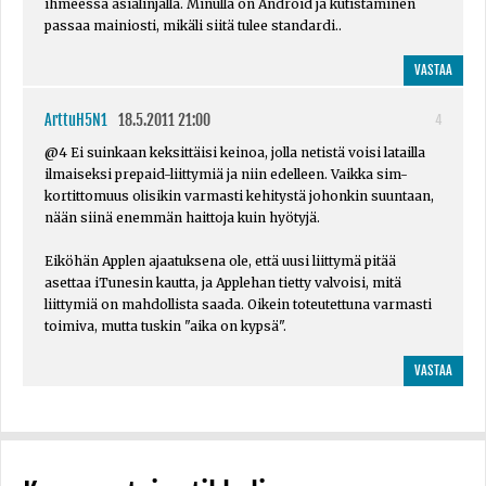
ihmeessä asialinjalla. Minulla on Android ja kutistaminen
passaa mainiosti, mikäli siitä tulee standardi..
VASTAA
ArttuH5N1
18.5.2011 21:00
4
@4 Ei suinkaan keksittäisi keinoa, jolla netistä voisi latailla
ilmaiseksi prepaid-liittymiä ja niin edelleen. Vaikka sim-
kortittomuus olisikin varmasti kehitystä johonkin suuntaan,
nään siinä enemmän haittoja kuin hyötyjä.
Eiköhän Applen ajaatuksena ole, että uusi liittymä pitää
asettaa iTunesin kautta, ja Applehan tietty valvoisi, mitä
liittymiä on mahdollista saada. Oikein toteutettuna varmasti
toimiva, mutta tuskin "aika on kypsä".
VASTAA