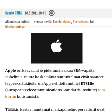
Kaarlo Räihä
18.5.2011 10:49
Älä missaa uutisia – seuraa meitä:
Facebookissa
,
Threadsissa
tai
Mastodonissa
.
Apple
on kaavaillut jo pidemmän aikaa SIM-vapaita
puhelimia, mutta koska nämä suunnitelmat eivät saaneet
tarpeeksi tukijoita, on Apple ehdottanut nyt
ETSI
:lle
(European Telecommunications Standards Institute)
SIM-
kortin
kutistamista.
Tälläkin kertaa muutamat matkapuhelinoperaattorit ovat