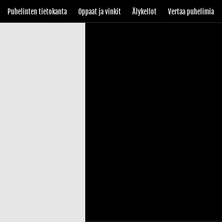
Puhelinten tietokanta
Oppaat ja vinkit
Älykellot
Vertaa puhelimia