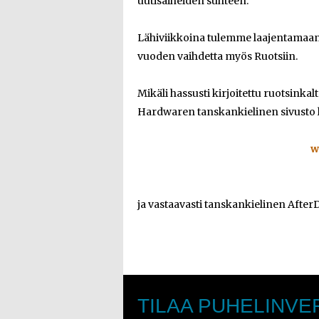
uutisaiheiden suhteen.
Lähiviikkoina tulemme laajentamaan
vuoden vaihdetta myös Ruotsiin.
Mikäli hassusti kirjoitettu ruotsinkal
Hardwaren tanskankielinen sivusto lö
w
ja vastaavasti tanskankielinen After
TILAA PUHELINVE