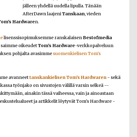
jälleen yhdellä uudella lipulla. Tänään
AfterDawn laajeni
Tanskaan
, vieden
Tom's Hardware
n.
me
lisenssisopimuksemme ranskalaisen
Bestofmedia
ä saimme oikeudet
Tom's Hardware
-verkkopalveluun
muksen pohjalta avasimme
suomenkielisen Tom's
emme avanneet
tanskankielisen Tom's Hardwaren
- sekä
skassa työnjako on sivustojen välillä varsin selkeä --
ittymään, ainakin tässä vaiheessa, vain ja ainoastaan
keskustelualueet ja artikkelit löytyvät Tom's Hardware -