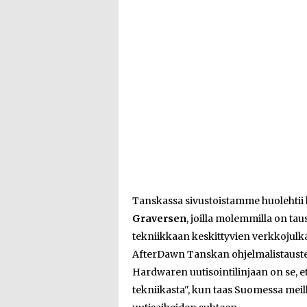
Tanskassa sivustoistamme huolehtii
Graversen
, joilla molemmilla on t
tekniikkaan keskittyvien verkkojulka
AfterDawn Tanskan ohjelmalistausten
Hardwaren uutisointilinjaan on se, 
tekniikasta", kun taas Suomessa mei