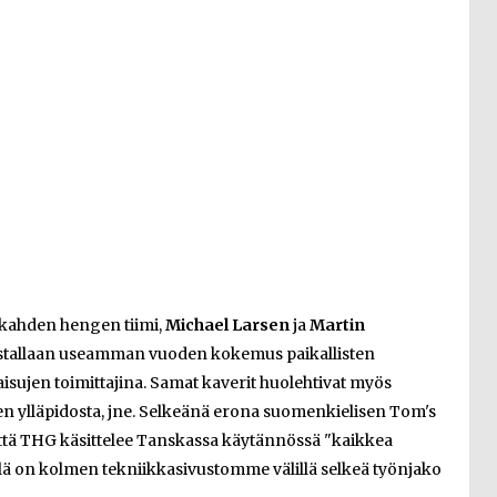
 kahden hengen tiimi,
Michael Larsen
ja
Martin
austallaan useamman vuoden kokemus paikallisten
isujen toimittajina. Samat kaverit huolehtivat myös
 ylläpidosta, jne. Selkeänä erona suomenkielisen Tom's
että THG käsittelee Tanskassa käytännössä "kaikkea
llä on kolmen tekniikkasivustomme välillä selkeä työnjako