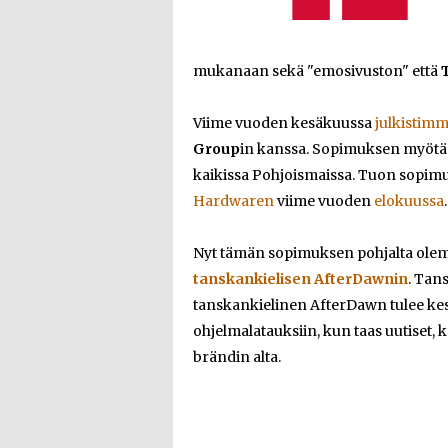
mukanaan sekä "emosivuston" että
Viime vuoden kesäkuussa
julkistim
Group
in kanssa. Sopimuksen myöt
kaikissa Pohjoismaissa. Tuon sopi
Hardwaren
viime vuoden
elokuussa
.
Nyt tämän sopimuksen pohjalta ol
tanskankielisen AfterDawnin
. Tan
tanskankielinen AfterDawn tulee kesk
ohjelmalatauksiin, kun taas uutiset, 
brändin alta.