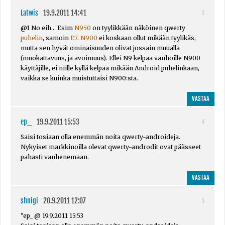
Latwis
19.9.2011 14:41
3
@1 No eih... Esim
N950
on tyylikkään näköinen qwerty
puhelin
, samoin
E7
.
N900
ei koskaan ollut mikään tyylikäs,
mutta sen hyvät ominaisuuden olivat jossain muualla
(muokattavuus, ja avoimuus). Ellei N9 kelpaa vanhoille N900
käyttäjille, ei niille kyllä kelpaa mikään Android puhelinkaan,
vaikka se kuinka muistuttaisi N900:sta.
VASTAA
ep_
19.9.2011 15:53
4
Saisi tosiaan olla enemmän noita qwerty-androideja.
Nykyiset markkinoilla olevat qwerty-androdit ovat päässeet
pahasti vanhenemaan.
VASTAA
shnigi
20.9.2011 12:07
5
"ep_ @ 19.9.2011 15:53