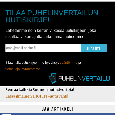
TILAA PUHELINVERTAILUN
UUTISKIRJE!
Lähetämme noin kerran viikossa uutiskirjeen, joka
sisältää viikon ajalta tärkeimmät uutisemme.
TILAA NYT!
Tilaamalla uutiskirjeemme hyväksyt
sääntömme
ja
tietosuojakäytäntömme
.
Seuraa kaikkia Suomen uutissivustoja!
Lataa ilmainen HIGH.FI -uutisvahti!
JAA ARTIKKELI