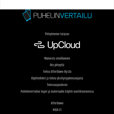
Yhteytemme tarjoaa:
Mainosta sivuillamme
Ota yhteyttä
Tietoa AfterDawn Oy:stä
Käyttöehdot ja tietoa yksityisyydensuojasta
Tietosuojaseloste
Puhelinvertailun logot ja materiaalin käyttö markkinoinnissa
AfterDawn
HIGH.FI