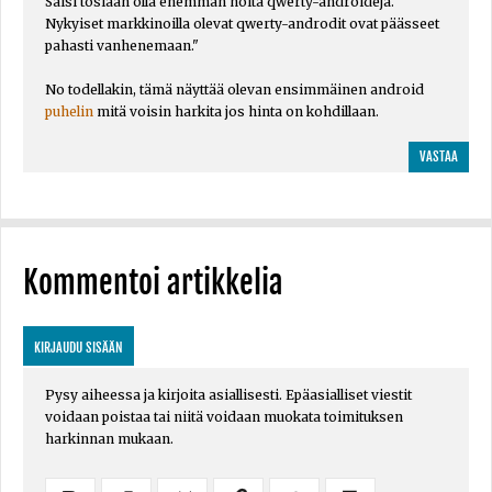
Saisi tosiaan olla enemmän noita qwerty-androideja.
Nykyiset markkinoilla olevat qwerty-androdit ovat päässeet
pahasti vanhenemaan."
No todellakin, tämä näyttää olevan ensimmäinen android
puhelin
mitä voisin harkita jos hinta on kohdillaan.
VASTAA
Kommentoi artikkelia
KIRJAUDU SISÄÄN
Pysy aiheessa ja kirjoita asiallisesti. Epäasialliset viestit
voidaan poistaa tai niitä voidaan muokata toimituksen
harkinnan mukaan.