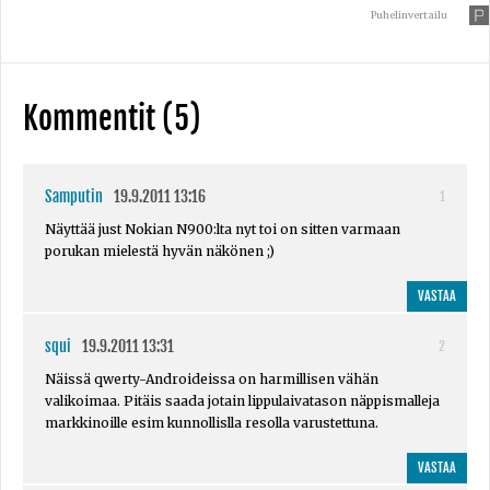
Puhelinvertailu
Kommentit (5)
Samputin
19.9.2011 13:16
1
Näyttää just Nokian N900:lta nyt toi on sitten varmaan
porukan mielestä hyvän näkönen ;)
VASTAA
squi
19.9.2011 13:31
2
Näissä qwerty-Androideissa on harmillisen vähän
valikoimaa. Pitäis saada jotain lippulaivatason näppismalleja
markkinoille esim kunnollislla resolla varustettuna.
VASTAA