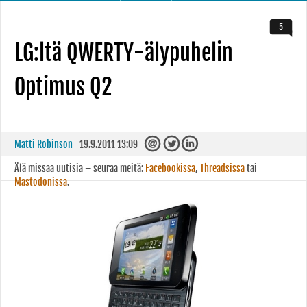
5
LG:ltä QWERTY-älypuhelin
Optimus Q2
Matti Robinson
19.9.2011 13:09
Älä missaa uutisia – seuraa meitä:
Facebookissa
,
Threadsissa
tai
Mastodonissa
.