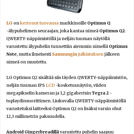
LG
on
kertonut tuovansa
markkinoille
Optimus Q
-älypuhelimen seuraajan, joka kantaa nimeä
Optimus Q2
.
QWERTY-näppämistöllä ja neljän tuuman näytöllä
varustettu älypuhelin tunnettiin aiemmin nimellä
Optimus
Note
, mutta ilmeisesti
Samsungin
julkistuksen
jälkeen
nimeä on muutettu.
LG Optimus Q2 sisältää siis täyden QWERTY-näppäimistön,
neljän tuuman IPS
LCD
-kosketusnäytön, viiden
megapikselin kameran ja 1,2 gigahertsin
Tegra 2
-
tuplaydinsuorittimen. Liukuvalla QWERTY-näppäimistöllä
varustetuksi laitteeksi Optimus Q2 on lisäksi varsin ohut
12,3 millimetrin paksuudella.
Android Gingerbreadillä
varustettu puhelin saapuu