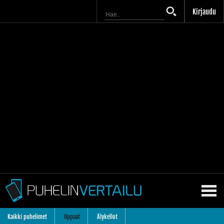
Kirjaudu
Kaikki puhelimet
Oppaat
Älykellot