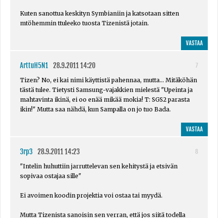
Kuten sanottua keskityn Symbianiin ja katsotaan sitten
mtöhemmin ttuleeko tuosta Tizenistä jotain.
VASTAA
ArttuH5N1
28.9.2011 14:20
7
Tizen? No, ei kai nimi käyttistä pahennaa, mutta... Mitäköhän
tästä tulee. Tietysti Samsung-vajakkien mielestä "Upeinta ja
mahtavinta ikinä, ei oo enää mikää mokia! T: SGS2 parasta
ikin!" Mutta saa nähdä, kun Sampalla on jo tuo Bada.
VASTAA
3rp3
28.9.2011 14:23
8
"Intelin huhuttiin jarruttelevan sen kehitystä ja etsivän
sopivaa ostajaa sille"
Ei avoimen koodin projektia voi ostaa tai myydä.
Mutta Tizenista sanoisin sen verran, että jos siitä todella