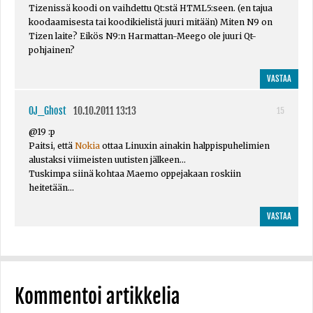
Tizenissä koodi on vaihdettu Qt:stä HTML5:seen. (en tajua
koodaamisesta tai koodikielistä juuri mitään) Miten N9 on
Tizen laite? Eikös N9:n Harmattan-Meego ole juuri Qt-
pohjainen?
VASTAA
OJ_Ghost
10.10.2011 13:13
15
@19 :p
Paitsi, että
Nokia
ottaa Linuxin ainakin halppispuhelimien
alustaksi viimeisten uutisten jälkeen...
Tuskimpa siinä kohtaa Maemo oppejakaan roskiin
heitetään...
VASTAA
Kommentoi artikkelia