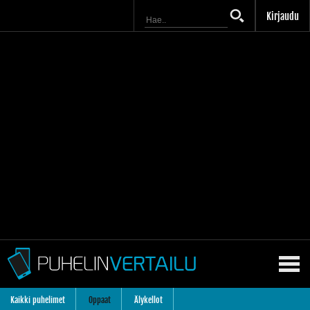
Kirjaudu
Kaikki puhelimet
Oppaat
Älykellot