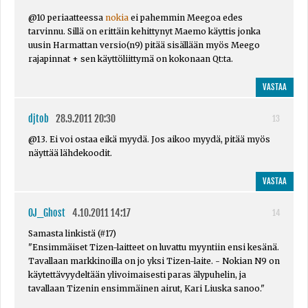
@10 periaatteessa
nokia
ei pahemmin Meegoa edes
tarvinnu. Sillä on erittäin kehittynyt Maemo käyttis jonka
uusin Harmattan versio(n9) pitää sisällään myös Meego
rajapinnat + sen käyttöliittymä on kokonaan Qt:ta.
VASTAA
djtob
28.9.2011 20:30
13
@13. Ei voi ostaa eikä myydä. Jos aikoo myydä, pitää myös
näyttää lähdekoodit.
VASTAA
OJ_Ghost
4.10.2011 14:17
14
Samasta linkistä (#17)
"Ensimmäiset Tizen-laitteet on luvattu myyntiin ensi kesänä.
Tavallaan markkinoilla on jo yksi Tizen-laite. - Nokian N9 on
käytettävyydeltään ylivoimaisesti paras älypuhelin, ja
tavallaan Tizenin ensimmäinen airut, Kari Liuska sanoo."