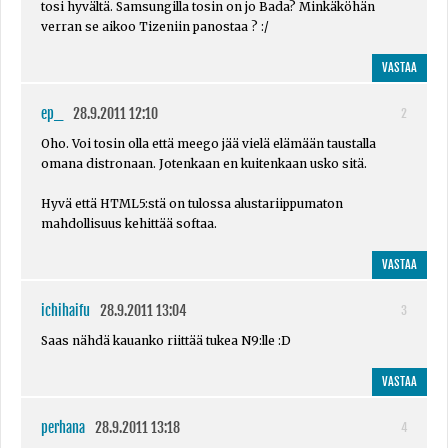
tosi hyvältä. Samsungilla tosin on jo Bada? Minkäköhän
verran se aikoo Tizeniin panostaa ? :/
VASTAA
ep_
28.9.2011 12:10
2
Oho. Voi tosin olla että meego jää vielä elämään taustalla
omana distronaan. Jotenkaan en kuitenkaan usko sitä.
Hyvä että HTML5:stä on tulossa alustariippumaton
mahdollisuus kehittää softaa.
VASTAA
ichihaifu
28.9.2011 13:04
3
Saas nähdä kauanko riittää tukea N9:lle :D
VASTAA
perhana
28.9.2011 13:18
4