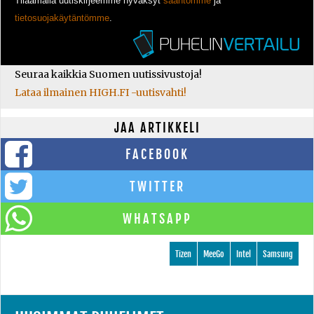
Tilaamalla uutiskirjeemme hyväksyt
sääntömme
ja
tietosuojakäytäntömme
.
Seuraa kaikkia Suomen uutissivustoja!
Lataa ilmainen HIGH.FI -uutisvahti!
JAA ARTIKKELI
FACEBOOK
TWITTER
WHATSAPP
Tizen
MeeGo
Intel
Samsung