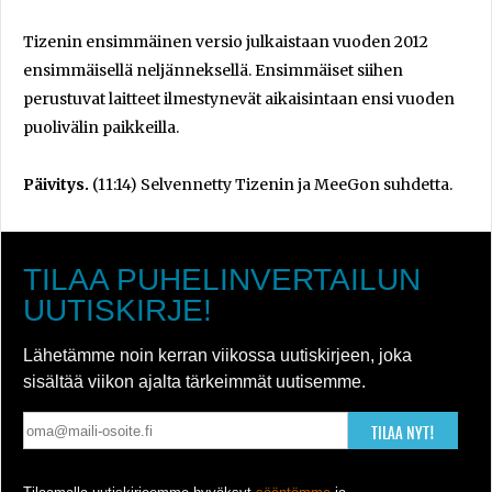
Tizenin ensimmäinen versio julkaistaan vuoden 2012
ensimmäisellä neljänneksellä. Ensimmäiset siihen
perustuvat laitteet ilmestynevät aikaisintaan ensi vuoden
puolivälin paikkeilla.
Päivitys.
(11:14) Selvennetty Tizenin ja MeeGon suhdetta.
TILAA PUHELINVERTAILUN
UUTISKIRJE!
Lähetämme noin kerran viikossa uutiskirjeen, joka
sisältää viikon ajalta tärkeimmät uutisemme.
TILAA NYT!