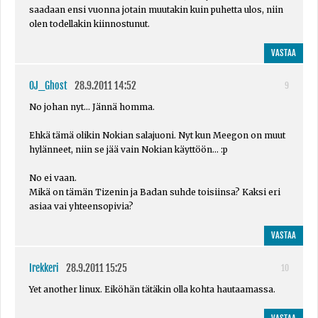
saadaan ensi vuonna jotain muutakin kuin puhetta ulos, niin
olen todellakin kiinnostunut.
VASTAA
OJ_Ghost
28.9.2011 14:52
9
No johan nyt... Jännä homma.
Ehkä tämä olikin Nokian salajuoni. Nyt kun Meegon on muut
hylänneet, niin se jää vain Nokian käyttöön... :p
No ei vaan.
Mikä on tämän Tizenin ja Badan suhde toisiinsa? Kaksi eri
asiaa vai yhteensopivia?
VASTAA
Irekkeri
28.9.2011 15:25
10
Yet another linux. Eiköhän tätäkin olla kohta hautaamassa.