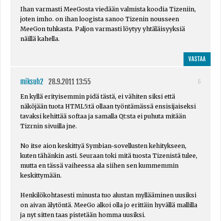
Ihan varmasti MeeGosta viedään valmista koodia Tizeniin,
joten imho. on ihan loogista sanoo Tizenin nousseen
MeeGon tuhkasta. Paljon varmasti löytyy yhtäläisyyksiä
näillä kahella.
VASTAA
miksuh2
28.9.2011 13:55
6
En kyllä erityisemmin pidä tästä, ei vähiten siksi että
näköjään tuota HTML5:tä ollaan työntämässä ensisijaiseksi
tavaksi kehittää softaa ja samalla Qt:sta ei puhuta mitään
Tizrnin sivuilla jne.
No itse aion keskittyä Symbian-sovellusten kehitykseen,
kuten tähänkin asti. Seuraan toki mitä tuosta Tizenistä tulee,
mutta en tässä vaiheessa ala siihen sen kummemmin
keskittymään.
Henkilökohtasesti minusta tuo alustan myllääminen uusiksi
on aivan älytöntä. MeeGo alkoi olla jo erittäin hyvällä mallilla
ja nyt sitten taas pistetään homma uusiksi.