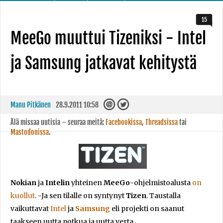
15
MeeGo muuttui Tizeniksi - Intel
ja Samsung jatkavat kehitystä
Manu Pitkänen
28.9.2011 10:58
Älä missaa uutisia – seuraa meitä:
Facebookissa
,
Threadsissa
tai
Mastodonissa
.
Nokian
ja
Intelin
yhteinen
MeeGo
-ohjelmistoalusta
on
kuollut
. -Ja sen tilalle on syntynyt
Tizen
. Taustalla
vaikuttavat
Intel
ja
Samsung
eli projekti on saanut
taakseen uutta potkua ja uutta verta.