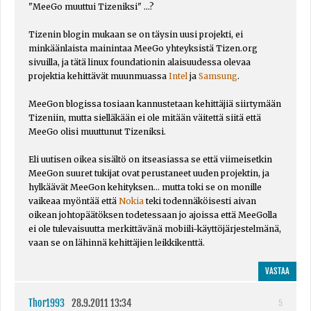
"MeeGo muuttui Tizeniksi" ...?
Tizenin blogin mukaan se on täysin uusi projekti, ei
minkäänlaista mainintaa MeeGo yhteyksistä Tizen.org
sivuilla, ja tätä linux foundationin alaisuudessa olevaa
projektia kehittävät muunmuassa
Intel
ja
Samsung
.
MeeGon blogissa tosiaan kannustetaan kehittäjiä siirtymään
Tizeniin, mutta sielläkään ei ole mitään väitettä siitä että
MeeGo olisi muuttunut Tizeniksi.
Eli uutisen oikea sisältö on itseasiassa se että viimeisetkin
MeeGon suuret tukijat ovat perustaneet uuden projektin, ja
hylkäävät MeeGon kehityksen... mutta toki se on monille
vaikeaa myöntää että
Nokia
teki todennäköisesti aivan
oikean johtopäätöksen todetessaan jo ajoissa että MeeGolla
ei ole tulevaisuutta merkittävänä mobiili-käyttöjärjestelmänä,
vaan se on lähinnä kehittäjien leikkikenttä.
VASTAA
Thor1993
28.9.2011 13:34
5