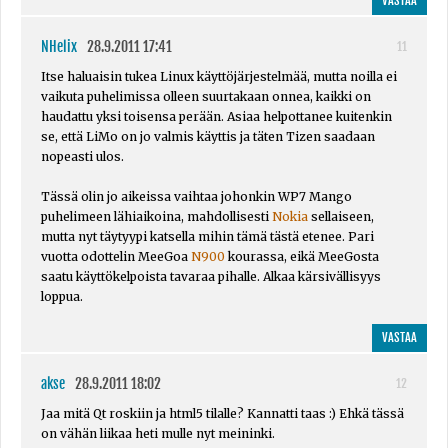
VASTAA
NHelix
28.9.2011 17:41
11
Itse haluaisin tukea Linux käyttöjärjestelmää, mutta noilla ei
vaikuta puhelimissa olleen suurtakaan onnea, kaikki on
haudattu yksi toisensa perään. Asiaa helpottanee kuitenkin
se, että LiMo on jo valmis käyttis ja täten Tizen saadaan
nopeasti ulos.
Tässä olin jo aikeissa vaihtaa johonkin WP7 Mango
puhelimeen lähiaikoina, mahdollisesti
Nokia
sellaiseen,
mutta nyt täytyypi katsella mihin tämä tästä etenee. Pari
vuotta odottelin MeeGoa
N900
kourassa, eikä MeeGosta
saatu käyttökelpoista tavaraa pihalle. Alkaa kärsivällisyys
loppua.
VASTAA
akse
28.9.2011 18:02
12
Jaa mitä Qt roskiin ja html5 tilalle? Kannatti taas :) Ehkä tässä
on vähän liikaa heti mulle nyt meininki.