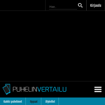
Kirjaudu
Kaikki puhelimet
Oppaat
Älykellot