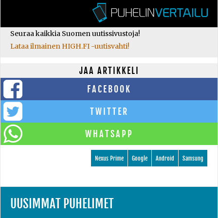
Seuraa kaikkia Suomen uutissivustoja!
Lataa ilmainen HIGH.FI -uutisvahti!
JAA ARTIKKELI
FACEBOOK
TWITTER
WHATSAPP
Nexus Prime
Google
Android
Samsung
UUSIMMAT PUHELIMET