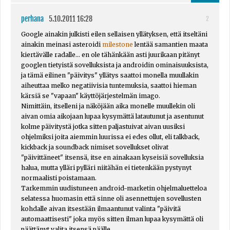
perhana
5.10.2011 16:28
2
Google ainakin julkisti eilen sellaisen yllätyksen, että itseltäni
ainakin meinasi asteroidi
milestone
lentää samantien maata
kiertävälle radalle... en ole tähänkään asti juurikaan pitänyt
googlen tietyistä sovelluksista ja androidin ominaisuuksista,
ja tämä eilinen "päivitys" yllätys saattoi monella muullakin
aiheuttaa melko negatiivisia tuntemuksia, saattoi hieman
kärsiä se "vapaan" käyttöjärjestelmän imago.
Nimittäin, itselleni ja näköjään aika monelle muullekin oli
aivan omia aikojaan lupaa kysymättä latautunut ja asentunut
kolme päivitystä jotka sitten paljastuivat aivan uusiksi
ohjelmiksi joita aiemmin luurissa ei edes ollut, eli talkback,
kickback ja soundback nimiset sovellukset olivat
"päivittäneet" itsensä, itse en ainakaan kyseisiä sovelluksia
halua, mutta ylläri pylläri niitähän ei tietenkään pystynyt
normaalisti poistamaan.
Tarkemmin uudistuneen android-marketin ohjelmaluetteloa
selatessa huomasin että sinne oli asennettujen sovellusten
kohdalle aivan itsestään ilmaantunut valinta "päivitä
automaattisesti" joka myös sitten ilman lupaa kysymättä oli
päättänyt valita itsensä päälle.