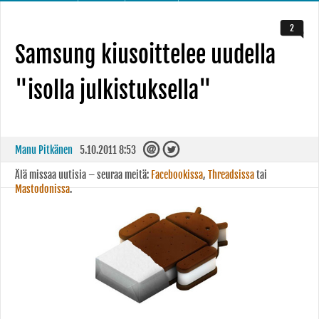
2
Samsung kiusoittelee uudella
"isolla julkistuksella"
Manu Pitkänen
5.10.2011 8:53
Älä missaa uutisia – seuraa meitä:
Facebookissa
,
Threadsissa
tai
Mastodonissa
.