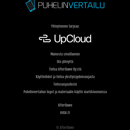
Yhteytemme tarjoaa:
Mainosta sivuillamme
Ota yhteyttä
Tietoa AfterDawn Oy:stä
Käyttöehdot ja tietoa yksityisyydensuojasta
Tietosuojaseloste
Puhelinvertailun logot ja materiaalin käyttö markkinoinnissa
AfterDawn
HIGH.FI
© AfterDawn