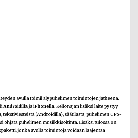
hteyden avulla toimii älypuhelimen toimintojen jatkeena.
ii
Androidilla
ja
iPhonella
. Kellonajan lisäksi laite pystyy
a, tekstiviesteistä (Androidilla), säätilasta, puhelimen GPS-
ksi ohjata puhelimen musiikkisoitinta. Lisäksi tulossa on
yspaketti, jonka avulla toimintoja voidaan laajentaa