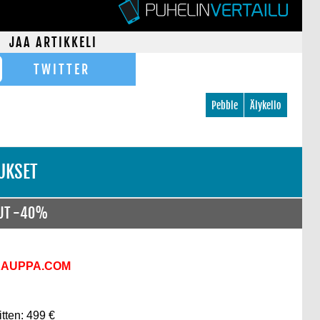
JAA ARTIKKELI
TWITTER
Pebble
Älykello
UKSET
NUT -40%
KAUPPA.COM
itten: 499 €