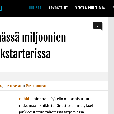
UUTISET
ARVOSTELUT
VERTAA PUHELIMIA
8
mässä miljoonien
kstarterissa
sa
,
Threadsissa
tai
Mastodonissa
.
Pebble
-niminen älykello on onnistunut
rikkomaan kaikki tähänastiset ennätykset
joukkoistettua rahoitusta tarjoavassa