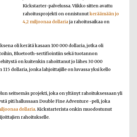
Kickstarter-palvelussa. Viikko sitten avattu
rahoitusprojekti on onnistunut
keräämään jo
4,2 miljoonaa dollaria
ja rahoitusaikaa on
sena oli kerätä kasaan 100 000 dollaria, jotka oli
oihin, Bluetooth-sertifiointiin sekä tuotannon
ehitystä on kuitenkin rahoittanut jo lähes 30 000
5 dollaria, jonka lahjoittajille on luvassa yksi kello
lun seitsemäs projekti, joka on yltänyt rahoituksessaan yli
ystä piti hallussaan Double Fine Adventure -peli, joka
miljoonaa dollaria
. Kickstarterista onkin muodostunut
oittajien rahoitukselle.