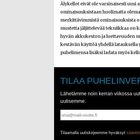
Älykellot eivät ole varsinaisesti uus
ominaisuuksistaan huolimatta olemaan
merkittävimmistä ominaisuuksista on
mustetta jäljittelevää tekniikkaa on 
hyvän akkukeston ja luettavuuden my
kestävän käyttöä yhdellä latauksella 
puhelimensa lisäksi ladata myös kello
TILAA PUHELINVE
Lähetämme noin kerran viikossa uutis
uutisemme.
Tilaamalla uutiskirjeemme hyväksyt
säänt