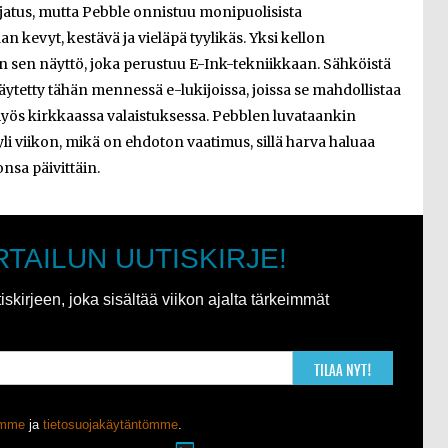
i ajatus, mutta Pebble onnistuu monipuolisista
 kevyt, kestävä ja vieläpä tyylikäs. Yksi kellon
 sen näyttö, joka perustuu E-Ink-tekniikkaan. Sähköistä
käytetty tähän mennessä e-lukijoissa, joissa se mahdollistaa
ös kirkkaassa valaistuksessa. Pebblen luvataankin
yli viikon, mikä on ehdoton vaatimus, sillä harva haluaa
nsa päivittäin.
RTAILUN UUTISKIRJE!
kirjeen, joka sisältää viikon ajalta tärkeimmät
TILAA NYT!
ömme
ja
tietosuojakäytäntömme
.