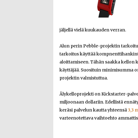
jäljellä vielä kuukauden verran.
Alun perin Pebble-projektin tarkoituk
tarkoitus käyttää kompnenttihankint
aloittamiseen. Tähän saakka kellon k
käyttäjää. Suosituin minimisumma on 11
projektin valmistuttua.
Älykelloprojekti on Kickstarter-palve
miljoonaan dollariin. Edellistä ennät
keräsi palvelun kautta yhteensä
3,3 
varteenotettava vaihtoehto ammattisij