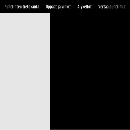
Puhelinten tietokanta
Oppaat ja vinkit
Älykellot
Vertaa puhelimia