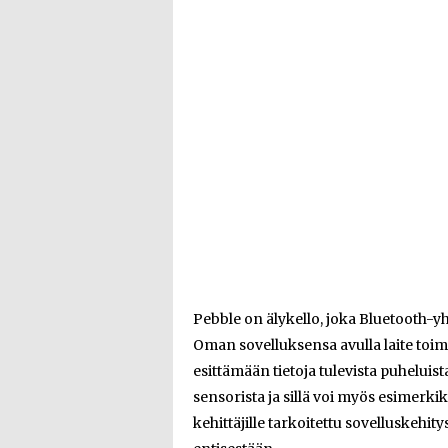
Pebble on älykello, joka Bluetooth-y
Oman sovelluksensa avulla laite toim
esittämään tietoja tulevista puheluist
sensorista ja sillä voi myös esimerki
kehittäjille tarkoitettu sovelluskehit