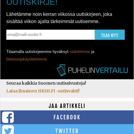
UUTISKIRJE!
Lähetämme noin kerran viikossa uutiskirjeen, joka
sisältää viikon ajalta tärkeimmät uutisemme.
TILAA NYT!
Tilaamalla uutiskirjeemme hyväksyt
sääntömme
ja
tietosuojakäytäntömme
.
Seuraa kaikkia Suomen uutissivustoja!
Lataa ilmainen HIGH.FI -uutisvahti!
JAA ARTIKKELI
FACEBOOK
TWITTER