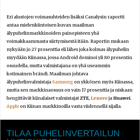
Eri alustojen voimasuhteiden lisäksi Canalysin raportti
antaa mielenkiintoisen kuvan maailman
älypuhelinmarkkinoiden painopisteen yhä
voimakkaammasta siirtymisestä itään. Raportin mukaan
nykyään jo 27 prosenttia eli lähes joka kolmas älypuhelin
myydään Kiinassa, jossa Android dominoi yli 80 prosentin
osuudella, mutta valmistajana on yhä useammin
kotimainen brändi. Maailman johtava
älypuhelinvalmistaja
Samsung
on ykkönen myös Kiinassa,
mutta sen markkinaosuus on vain 17 prosenttia ja niskaan
hengittävät kiinalaiset valmistajat
ZTE
,
Lenovo
ja
Huawei
.
Apple
on Kiinan markkinoilla vasta viidennellä sijalla.
TILAA PUHELINVERTAILUN