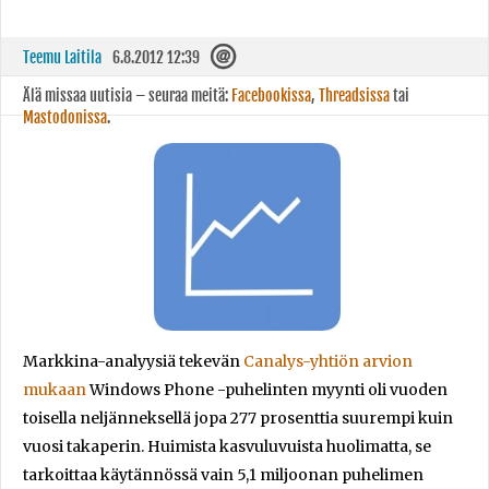
Teemu Laitila
6.8.2012 12:39
Älä missaa uutisia – seuraa meitä:
Facebookissa
,
Threadsissa
tai
Mastodonissa
.
Markkina-analyysiä tekevän
Canalys-yhtiön arvion
mukaan
Windows Phone -puhelinten myynti oli vuoden
toisella neljänneksellä jopa 277 prosenttia suurempi kuin
vuosi takaperin. Huimista kasvuluvuista huolimatta, se
tarkoittaa käytännössä vain 5,1 miljoonan puhelimen