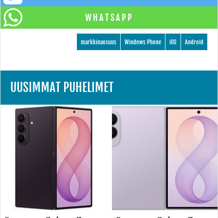
WHATSAPP
markkinaosuus
Windows Phone
iOS
Android
UUSIMMAT PUHELIMET