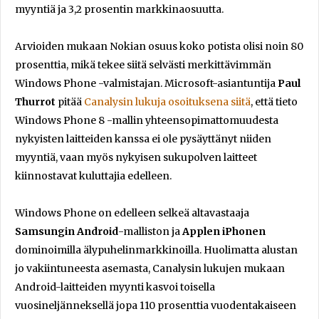
myyntiä ja 3,2 prosentin markkinaosuutta.
Arvioiden mukaan Nokian osuus koko potista olisi noin 80
prosenttia, mikä tekee siitä selvästi merkittävimmän
Windows Phone -valmistajan. Microsoft-asiantuntija
Paul
Thurrot
pitää
Canalysin lukuja osoituksena siitä
, että tieto
Windows Phone 8 -mallin yhteensopimattomuudesta
nykyisten laitteiden kanssa ei ole pysäyttänyt niiden
myyntiä, vaan myös nykyisen sukupolven laitteet
kiinnostavat kuluttajia edelleen.
Windows Phone on edelleen selkeä altavastaaja
Samsungin
Android
-malliston ja
Applen iPhonen
dominoimilla älypuhelinmarkkinoilla. Huolimatta alustan
jo vakiintuneesta asemasta, Canalysin lukujen mukaan
Android-laitteiden myynti kasvoi toisella
vuosineljänneksellä jopa 110 prosenttia vuodentakaiseen