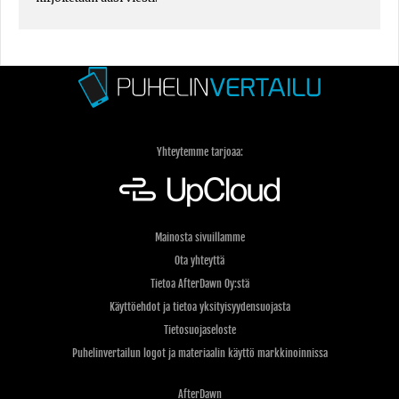
Yhteytemme tarjoaa:
Mainosta sivuillamme
Ota yhteyttä
Tietoa AfterDawn Oy:stä
Käyttöehdot ja tietoa yksityisyydensuojasta
Tietosuojaseloste
Puhelinvertailun logot ja materiaalin käyttö markkinoinnissa
AfterDawn