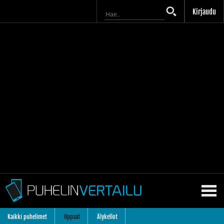
Kirjaudu
Kaikki puhelimet
Oppaat
Älykellot