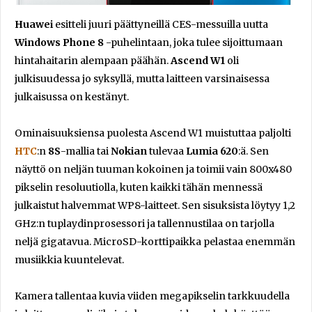
Huawei
esitteli juuri päättyneillä CES-messuilla uutta
Windows Phone 8
-puhelintaan, joka tulee sijoittumaan
hintahaitarin alempaan päähän.
Ascend W1
oli
julkisuudessa jo syksyllä, mutta laitteen varsinaisessa
julkaisussa on kestänyt.
Ominaisuuksiensa puolesta Ascend W1 muistuttaa paljolti
HTC
:n
8S
-mallia tai
Nokian
tulevaa
Lumia 620
:ä. Sen
näyttö on neljän tuuman kokoinen ja toimii vain 800x480
pikselin resoluutiolla, kuten kaikki tähän mennessä
julkaistut halvemmat WP8-laitteet. Sen sisuksista löytyy 1,2
GHz:n tuplaydinprosessori ja tallennustilaa on tarjolla
neljä gigatavua. MicroSD-korttipaikka pelastaa enemmän
musiikkia kuuntelevat.
Kamera tallentaa kuvia viiden megapikselin tarkkuudella