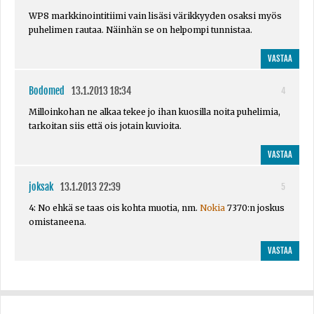
WP8 markkinointitiimi vain lisäsi värikkyyden osaksi myös
puhelimen rautaa. Näinhän se on helpompi tunnistaa.
VASTAA
Bodomed
13.1.2013 18:34
4
Milloinkohan ne alkaa tekee jo ihan kuosilla noita puhelimia,
tarkoitan siis että ois jotain kuvioita.
VASTAA
joksak
13.1.2013 22:39
5
4: No ehkä se taas ois kohta muotia, nm.
Nokia
7370:n joskus
omistaneena.
VASTAA