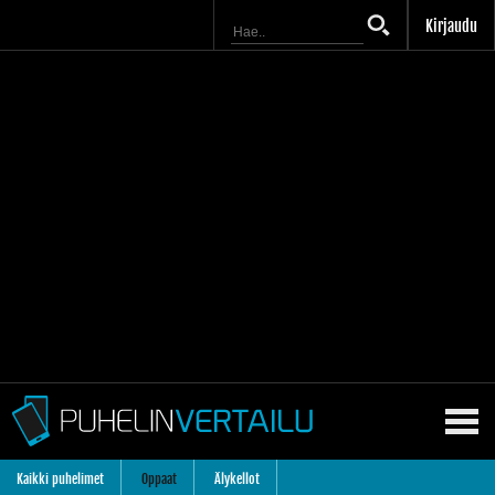
Kirjaudu
Kaikki puhelimet
Oppaat
Älykellot