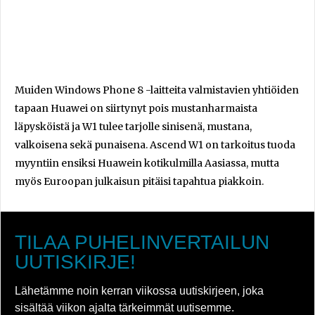
Muiden Windows Phone 8 -laitteita valmistavien yhtiöiden
tapaan Huawei on siirtynyt pois mustanharmaista
läpysköistä ja W1 tulee tarjolle sinisenä, mustana,
valkoisena sekä punaisena. Ascend W1 on tarkoitus tuoda
myyntiin ensiksi Huawein kotikulmilla Aasiassa, mutta
myös Euroopan julkaisun pitäisi tapahtua piakkoin.
TILAA PUHELINVERTAILUN
UUTISKIRJE!
Lähetämme noin kerran viikossa uutiskirjeen, joka
sisältää viikon ajalta tärkeimmät uutisemme.