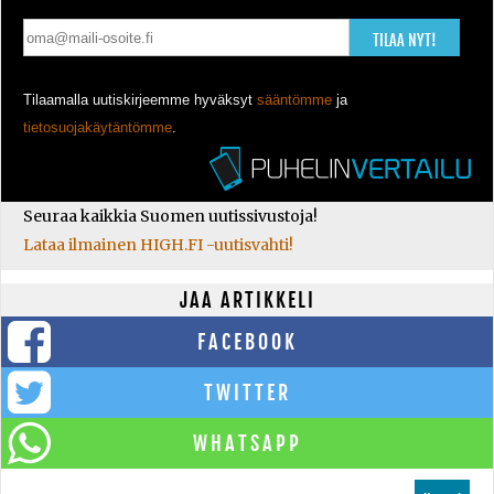
TILAA NYT!
Tilaamalla uutiskirjeemme hyväksyt
sääntömme
ja
tietosuojakäytäntömme
.
Seuraa kaikkia Suomen uutissivustoja!
Lataa ilmainen HIGH.FI -uutisvahti!
JAA ARTIKKELI
FACEBOOK
TWITTER
WHATSAPP