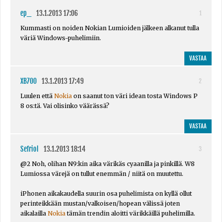
ep_
13.1.2013 17:06
1
Kummasti on noiden Nokian Lumioiden jälkeen alkanut tulla
väriä Windows-puhelimiin.
VASTAA
XB700
13.1.2013 17:49
2
Luulen että
Nokia
on saanut ton väri idean tosta Windows P
8 os:tä. Vai olisinko väärässä?
VASTAA
Sefriol
13.1.2013 18:14
3
@2 Noh, olihan N9:kin aika värikäs cyaanilla ja pinkillä. W8
Lumiossa värejä on tullut enemmän / niitä on muutettu.
iPhonen aikakaudella suurin osa puhelimista on kyllä ollut
perinteikkään mustan/valkoisen/hopean välissä joten
aikalailla
Nokia
tämän trendin aloitti värikkäillä puhelimilla.