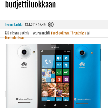
budjettiluokkaan
Teemu Laitila
13.1.2013 16:49
Älä missaa uutisia – seuraa meitä:
Facebookissa
,
Threadsissa
tai
Mastodonissa
.