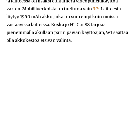
ja laitteessa on lisäksi etukamera videopuhelukäyttöä
varten. Mobiiliverkoista on tuettuna vain
3G
. Laitteesta
löytyy 1950 mAh akku, joka on suurempi kuin muissa
vastaavissa laitteissa. Koska jo HTC:n 8S tarjoaa
pienemmällä akullaan parin päivän käyttöajan, W1 saattaa
olla akkukestoa etsivän valinta.