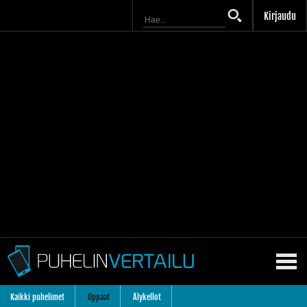
Kirjaudu
Kaikki puhelimet
Oppaat
Älykellot