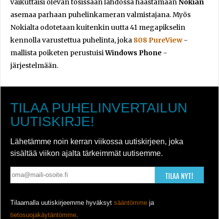
vaikuttaisi olevan tosissaan lähdössä haastamaan
Nokian
asemaa parhaan puhelinkameran valmistajana. Myös
Nokialta odotetaan kuitenkin uutta 41 megapikselin
kennolla varustettua puhelinta, joka
808 PureView
-
mallista poiketen perustuisi
Windows Phone
-
järjestelmään.
TILAA PUHELINVERTAILUN
UUTISKIRJE!
Lähetämme noin kerran viikossa uutiskirjeen, joka
sisältää viikon ajalta tärkeimmät uutisemme.
TILAA NYT!
Tilaamalla uutiskirjeemme hyväksyt
sääntömme
ja
tietosuojakäytäntömme
.