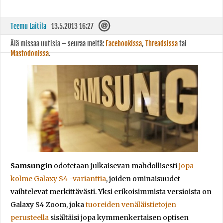
Teemu Laitila
13.5.2013 16:27
Älä missaa uutisia – seuraa meitä:
Facebookissa
,
Threadsissa
tai
Mastodonissa
.
Samsungin
odotetaan julkaisevan mahdollisesti
jopa
kolme Galaxy S4 -varianttia
, joiden ominaisuudet
vaihtelevat merkittävästi. Yksi erikoisimmista versioista on
Galaxy S4 Zoom, joka
tuoreiden venäläistietojen
perusteella
sisältäisi jopa kymmenkertaisen optisen