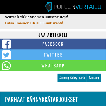
Seuraa kaikkia Suomen uutissivustoja!
Lataa ilmainen HIGH.FI -uutisvahti!
JAA ARTIKKELI
FACEBOOK
TWITTER
WHATSAPP
Samsung Galaxy -sarja
Samsung
PARHAAT KÄNNYKKÄTARJOUKSET