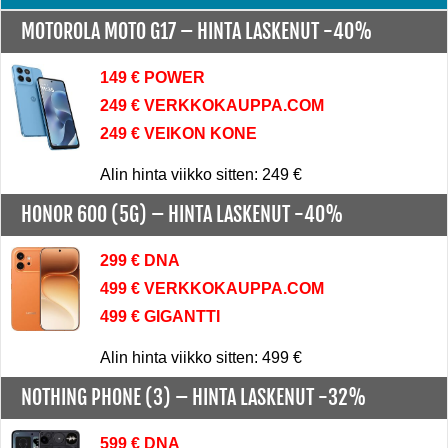
MOTOROLA MOTO G17 –
HINTA LASKENUT -40%
149 € POWER
249 € VERKKOKAUPPA.COM
249 € VEIKON KONE
Alin hinta viikko sitten: 249 €
HONOR 600 (5G) –
HINTA LASKENUT -40%
299 € DNA
499 € VERKKOKAUPPA.COM
499 € GIGANTTI
Alin hinta viikko sitten: 499 €
NOTHING PHONE (3) –
HINTA LASKENUT -32%
599 € DNA