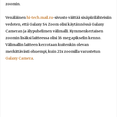
zoomin.
Venäläinen
hi-tech.mail.ru
-sivusto väittää sisäpiirilähteisiin
vedoten, että Galaxy S4 Zoom olisi käytännössä Galaxy
Cameran ja älypuhelimen välimalli. Kymmenkertaisen
zoomin lisäksi laitteessa olisi 16 megapikselin kenno.
Välimallin laitteen kerrotaan kuitenkin olevan
merkittävästi ohuempi, kuin 21x zoomilla varustetun
Galaxy Camera
.