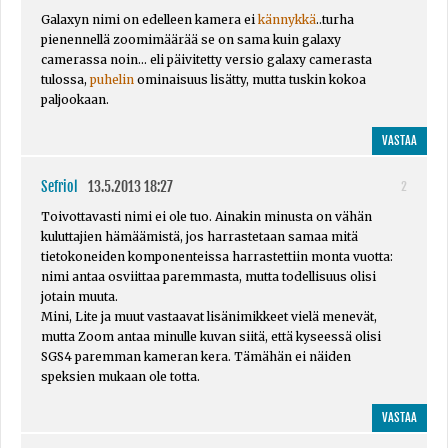
Galaxyn nimi on edelleen kamera ei
kännykkä
..turha
pienennellä zoomimäärää se on sama kuin galaxy
camerassa noin... eli päivitetty versio galaxy camerasta
tulossa,
puhelin
ominaisuus lisätty, mutta tuskin kokoa
paljookaan.
VASTAA
Sefriol
13.5.2013 18:27
2
Toivottavasti nimi ei ole tuo. Ainakin minusta on vähän
kuluttajien hämäämistä, jos harrastetaan samaa mitä
tietokoneiden komponenteissa harrastettiin monta vuotta:
nimi antaa osviittaa paremmasta, mutta todellisuus olisi
jotain muuta.
Mini, Lite ja muut vastaavat lisänimikkeet vielä menevät,
mutta Zoom antaa minulle kuvan siitä, että kyseessä olisi
SGS4 paremman kameran kera. Tämähän ei näiden
speksien mukaan ole totta.
VASTAA