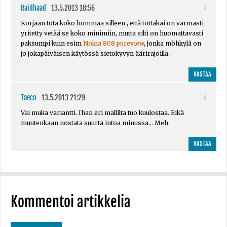
Raidhaad
13.5.2013 18:56
3
Korjaan tota koko hommaa silleen , että tottakai on varmasti
yritetty vetää se koko minimiin, mutta silti on huomattavasti
paksumpi kuin esim
Nokia 808 pureview
, jonka möhkylä on
jo jokapäiväisen käytössä sietokyvyn äärirajoilla.
VASTAA
Taeco
13.5.2013 21:29
4
Vai muka variantti. Ihan eri mallilta tuo kuulostaa. Eikä
muutenkaan nostata suurta intoa minussa... Meh.
VASTAA
Kommentoi artikkelia