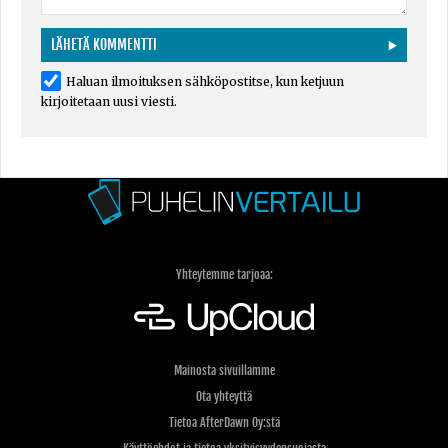
Haluan ilmoituksen sähköpostitse, kun ketjuun
kirjoitetaan uusi viesti.
Yhteytemme tarjoaa:
Mainosta sivuillamme
Ota yhteyttä
Tietoa AfterDawn Oy:stä