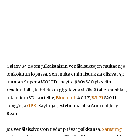
Galaxy S4 Zoom julkaistaisiin venäläistietojen mukaan jo
toukokuun lopussa. Sen muita ominaisuuksia olisivat 4,3
tuuman Super AMOLED -näyttö 960x540 pikselin
resoluutiolla, kahdeksan gigatavua sisäistä tallennustilaa,
tuki microSD-korteille,
Bluetooth
4.0 LE,
Wi-Fi
820.11
a/b/g/n ja
GPS
. Käyttöjärjestelmänä olisi Android Jelly
Bean.
Jos venäläissivuston tiedot pitävät paikkansa,
Samsung