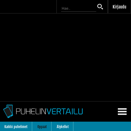
Kirjaudu
Kaikki puhelimet
Oppaat
Älykellot