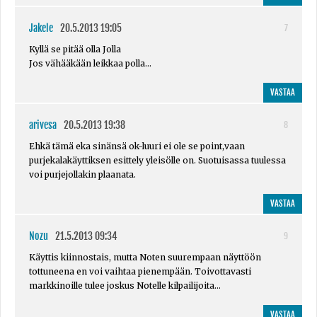
Jakele
20.5.2013 19:05
7
Kyllä se pitää olla Jolla
Jos vähääkään leikkaa polla...
VASTAA
arivesa
20.5.2013 19:38
8
Ehkä tämä eka sinänsä ok-luuri ei ole se point,vaan
purjekalakäyttiksen esittely yleisölle on. Suotuisassa tuulessa
voi purjejollakin plaanata.
VASTAA
Nozu
21.5.2013 09:34
9
Käyttis kiinnostais, mutta Noten suurempaan näyttöön
tottuneena en voi vaihtaa pienempään. Toivottavasti
markkinoille tulee joskus Notelle kilpailijoita...
VASTAA