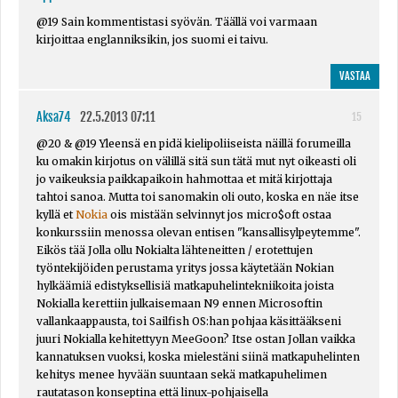
@19 Sain kommentistasi syövän. Täällä voi varmaan
kirjoittaa englanniksikin, jos suomi ei taivu.
VASTAA
Aksa74
22.5.2013 07:11
15
@20 & @19 Yleensä en pidä kielipoliiseista näillä forumeilla
ku omakin kirjotus on välillä sitä sun tätä mut nyt oikeasti oli
jo vaikeuksia paikkapaikoin hahmottaa et mitä kirjottaja
tahtoi sanoa. Mutta toi sanomakin oli outo, koska en näe itse
kyllä et
Nokia
ois mistään selvinnyt jos micro$oft ostaa
konkurssiin menossa olevan entisen "kansallisylpeytemme".
Eikös tää Jolla ollu Nokialta lähteneitten / erotettujen
työntekijöiden perustama yritys jossa käytetään Nokian
hylkäämiä edistyksellisiä matkapuhelintekniikoita joista
Nokialla kerettiin julkaisemaan N9 ennen Microsoftin
vallankaappausta, toi Sailfish OS:han pohjaa käsittääkseni
juuri Nokialla kehitettyyn MeeGoon? Itse ostan Jollan vaikka
kannatuksen vuoksi, koska mielestäni siinä matkapuhelinten
kehitys menee hyvään suuntaan sekä matkapuhelimen
rautatason konseptina että linux-pohjaisella