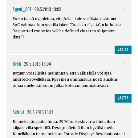
Agent_007
20.5.2013 13:03
2
Voiko tässä nyt olettaa, että Jolla ei ole vieläkään lukinnut
SoC-valintaa, kun sivuilla lukee "Dual core" ja 4G:n kohdalla
"Supported countries will be defined closer to shipment
date"?
VASTAA
Bebh
20.5.2013 13:04
3
Juttuun voisi lisätä maininnan, että Sailfishillä voi ajaa
android-sovelluksia. Kyseinen ominaisuus nosti ainakin
omaa mielenkiintoani Jollaa kohtaan huomattavasti.
VASTAA
Sefriol
20.5.2013 13:21
4
Ei mielestäni paha hinta. 399€ on keskiverto hinta ihan
kilpailevilla spekeillä. Design näyttää ihan hyvältä myös.
Kenelläkään tietoa mikä on Estrade Display? Resoluutiosta ei