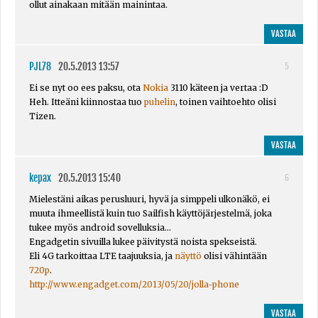
ollut ainakaan mitään mainintaa.
VASTAA
PJL78
20.5.2013 13:57
5
Ei se nyt oo ees paksu, ota
Nokia
3110 käteen ja vertaa :D
Heh. Itteäni kiinnostaa tuo
puhelin
, toinen vaihtoehto olisi
Tizen.
VASTAA
kepax
20.5.2013 15:40
6
Mielestäni aikas perusluuri, hyvä ja simppeli ulkonäkö, ei
muuta ihmeellistä kuin tuo Sailfish käyttöjärjestelmä, joka
tukee myös android sovelluksia...
Engadgetin sivuilla lukee päivitystä noista spekseistä.
Eli 4G tarkoittaa LTE taajuuksia, ja
näyttö
olisi vähintään
720p
.
http://www.engadget.com/2013/05/20/jolla-phone
VASTAA