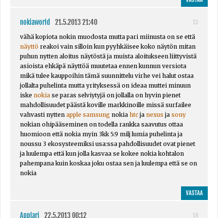
nokiaworld
21.5.2013 21:40
13
vähä kopiota nokin muodosta mutta pari miinusta on se että
näyttö
reakoi vain silloin kun pyyhkäisee koko näytön mitan
puhun nytten aloitus näytöstä ja muista aloitukseen liittyvistä
asioista ehkäpä näyttöä muutetaa ennen kunnun versiota
mikä tulee kauppoihin tämä suunnittelu virhe vei halut ostaa
jollalta puhelinta mutta yrityksessä on ideaa muttei minuun
iske
nokia
se paras selviytyjä on jollalla on hyvin pienet
mahdollisuudet päästä koville markkinoille missä surfailee
vahvasti nytten
apple
samsung
nokia
htc
ja
nexus
ja
sony
nokian ohipääseminen on todella rankka saavutus ottaa
huomioon että nokia myin 3kk 5.9 milj lumia puhelinta ja
noussu 3 ekosysteemiksi usa:ssa pahdollisuudet ovat pienet
ja luulempa että kun jolla kasvaa se kokee nokia kohtalon
pahempana kuin koskaa joku ostaa sen ja luulempa että se on
nokia
VASTAA
Applari
22.5.2013 00:12
14