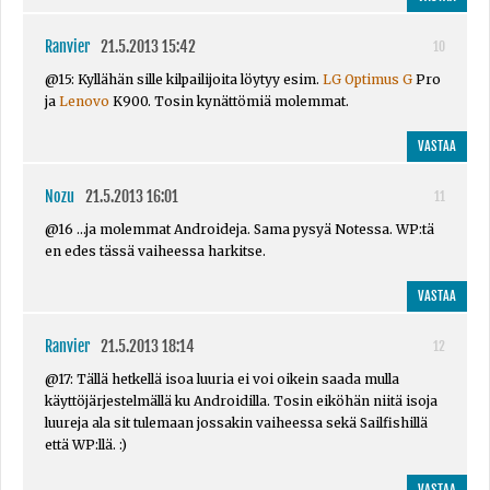
Ranvier
21.5.2013 15:42
10
@15: Kyllähän sille kilpailijoita löytyy esim.
LG Optimus G
Pro
ja
Lenovo
K900. Tosin kynättömiä molemmat.
VASTAA
Nozu
21.5.2013 16:01
11
@16 ...ja molemmat Androideja. Sama pysyä Notessa. WP:tä
en edes tässä vaiheessa harkitse.
VASTAA
Ranvier
21.5.2013 18:14
12
@17: Tällä hetkellä isoa luuria ei voi oikein saada mulla
käyttöjärjestelmällä ku Androidilla. Tosin eiköhän niitä isoja
luureja ala sit tulemaan jossakin vaiheessa sekä Sailfishillä
että WP:llä. :)
VASTAA