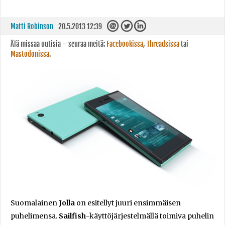
Matti Robinson
20.5.2013 12:39
Älä missaa uutisia – seuraa meitä:
Facebookissa
,
Threadsissa
tai
Mastodonissa
.
Suomalainen
Jolla
on esitellyt juuri ensimmäisen
puhelimensa.
Sailfish
-käyttöjärjestelmällä toimiva puhelin