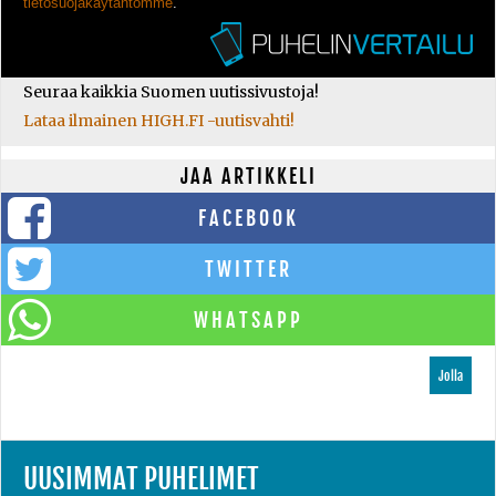
tietosuojakäytäntömme
.
Seuraa kaikkia Suomen uutissivustoja!
Lataa ilmainen HIGH.FI -uutisvahti!
JAA ARTIKKELI
FACEBOOK
TWITTER
WHATSAPP
Jolla
UUSIMMAT PUHELIMET