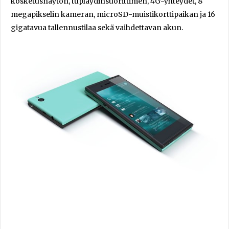
kosketusnäytön, tuplaydinsuorittimen, 4G-yhteydet, 8
megapikselin kameran, microSD-muistikorttipaikan ja 16
gigatavua tallennustilaa sekä vaihdettavan akun.