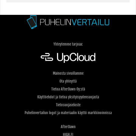
Yhteytemme tarjoaa:
Mainosta sivuillamme
Ota yhteyttä
Tietoa AfterDawn Oy:stä
Käyttöehdot ja tietoa yksityisyydensuojasta
Tietosuojaseloste
Puhelinvertailun logot ja materiaalin käyttö markkinoinnissa
AfterDawn
HIGH.FI