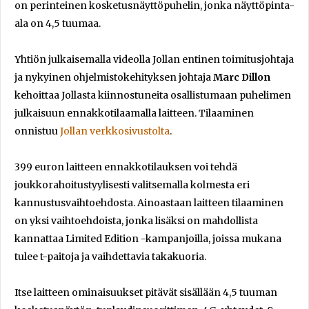
on perinteinen kosketusnäyttöpuhelin, jonka näyttöpinta-
ala on 4,5 tuumaa.
Yhtiön julkaisemalla videolla Jollan entinen toimitusjohtaja
ja nykyinen ohjelmistokehityksen johtaja
Marc Dillon
kehoittaa Jollasta kiinnostuneita osallistumaan puhelimen
julkaisuun ennakkotilaamalla laitteen. Tilaaminen
onnistuu
Jollan verkkosivustolta
.
399 euron laitteen ennakkotilauksen voi tehdä
joukkorahoitustyylisesti valitsemalla kolmesta eri
kannustusvaihtoehdosta. Ainoastaan laitteen tilaaminen
on yksi vaihtoehdoista, jonka lisäksi on mahdollista
kannattaa Limited Edition -kampanjoilla, joissa mukana
tulee t-paitoja ja vaihdettavia takakuoria.
Itse laitteen ominaisuukset pitävät sisällään 4,5 tuuman