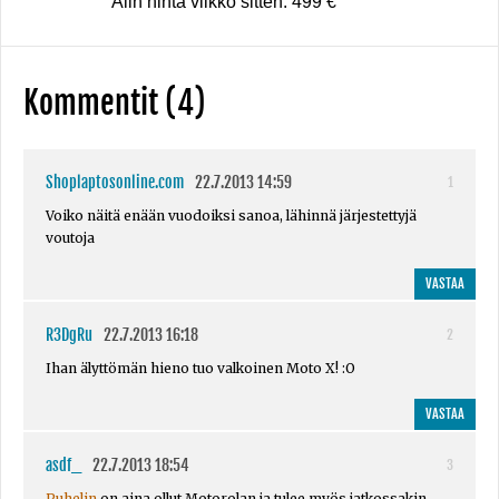
Alin hinta viikko sitten: 499 €
Kommentit (4)
Shoplaptosonline.com
22.7.2013 14:59
1
Voiko näitä enään vuodoiksi sanoa, lähinnä järjestettyjä
voutoja
VASTAA
R3DgRu
22.7.2013 16:18
2
Ihan älyttömän hieno tuo valkoinen Moto X! :O
VASTAA
asdf_
22.7.2013 18:54
3
Puhelin
on aina ollut Motorolan ja tulee myös jatkossakin