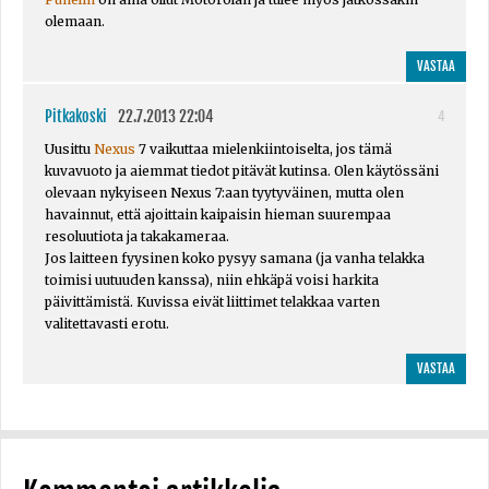
olemaan.
VASTAA
Pitkakoski
22.7.2013 22:04
4
Uusittu
Nexus
7 vaikuttaa mielenkiintoiselta, jos tämä
kuvavuoto ja aiemmat tiedot pitävät kutinsa. Olen käytössäni
olevaan nykyiseen Nexus 7:aan tyytyväinen, mutta olen
havainnut, että ajoittain kaipaisin hieman suurempaa
resoluutiota ja takakameraa.
Jos laitteen fyysinen koko pysyy samana (ja vanha telakka
toimisi uutuuden kanssa), niin ehkäpä voisi harkita
päivittämistä. Kuvissa eivät liittimet telakkaa varten
valitettavasti erotu.
VASTAA