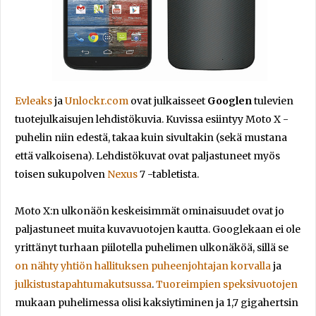
Evleaks
ja
Unlockr.com
ovat julkaisseet
Googlen
tulevien
tuotejulkaisujen lehdistökuvia. Kuvissa esiintyy Moto X -
puhelin niin edestä, takaa kuin sivultakin (sekä mustana
että valkoisena). Lehdistökuvat ovat paljastuneet myös
toisen sukupolven
Nexus
7 -tabletista.
Moto X:n ulkonäön keskeisimmät ominaisuudet ovat jo
paljastuneet muita kuvavuotojen kautta. Googlekaan ei ole
yrittänyt turhaan piilotella puhelimen ulkonäköä, sillä se
on nähty yhtiön hallituksen puheenjohtajan korvalla
ja
julkistustapahtumakutsussa
.
Tuoreimpien speksivuotojen
mukaan puhelimessa olisi kaksiytiminen ja 1,7 gigahertsin