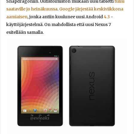
Snapdragoniin. Uutistoimiston mukaan uusi tabletti
tulisi
saataville jo heinäkuussa
.
Google järjestää keskiviikkona
aamiaisen
, jonka antiin kuulunee uusi Android
4.3
-
käyttöjärjestelmä. On mahdollista että uusi Nexus 7
esitellään samalla.