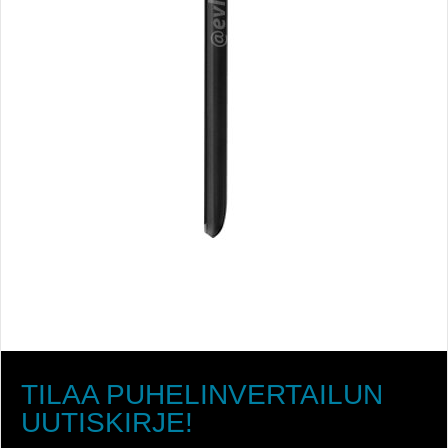
TILAA PUHELINVERTAILUN
UUTISKIRJE!