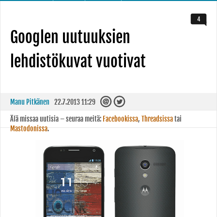
4
Googlen uutuuksien
lehdistökuvat vuotivat
Manu Pitkänen
22.7.2013 11:29
Älä missaa uutisia – seuraa meitä:
Facebookissa
,
Threadsissa
tai
Mastodonissa
.