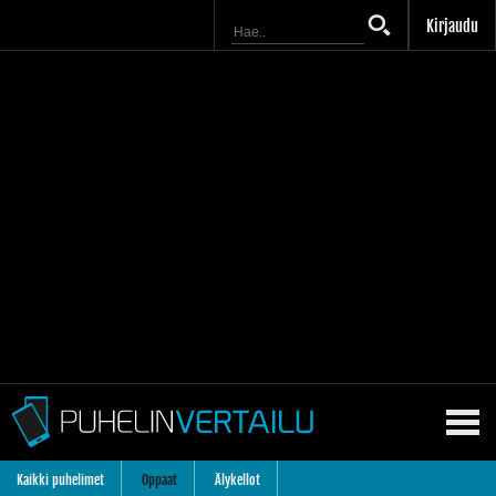
Kirjaudu
Kaikki puhelimet
Oppaat
Älykellot