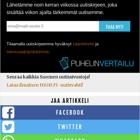
Lähetämme noin kerran viikossa uutiskirjeen, joka
sisältää viikon ajalta tärkeimmät uutisemme.
TILAA NYT!
Tilaamalla uutiskirjeemme hyväksyt
sääntömme
ja
tietosuojakäytäntömme
.
Seuraa kaikkia Suomen uutissivustoja!
Lataa ilmainen HIGH.FI -uutisvahti!
JAA ARTIKKELI
FACEBOOK
TWITTER